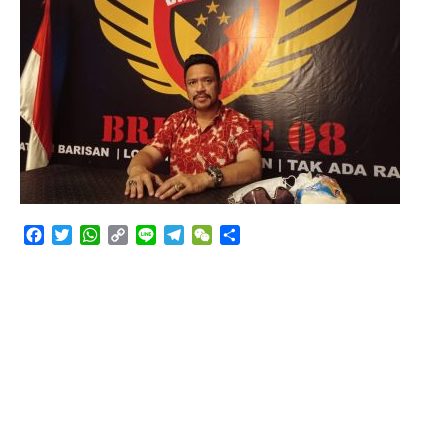
Angkutan Bawang Bombay Tak Sesuai Dokumen
Facebook
Twitter
WhatsApp
Copy
Line
Telegram
WeChat
Share
Link