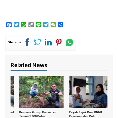
Facebook
Twitter
WhatsApp
Copy
Line
Telegram
WeChat
Share
Link
Share to
Related News
Apel
Kencana Group Konsisten
Cegah Sejak Dini, BNNK
Gemp
Tanam 1.000 Poho...
Pasuruan dan Polr...
Kejay