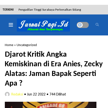
TERKINI
Pengadilan Tinggi Surabaya Perkenalkan Sidang
Elektronik dan Sosialisasikan Ketentuan Baru KUHAP
Dibantah Terdakwa Ranto Hensa, Salim Himawan
Tetap Pada Keterangannya
Home
»
Uncategorized
Tim Tabur Kejari Surabaya Ringkus Mulia Wirjanto
Djarot Kritik Angka
Terpidana Penipuan 10 Miliar
Kemiskinan di Era Anies, Zecky
Lakukan Pencurian dengan Pemberatan,
Alatas: Jaman Bapak Seperti
Muhammad Syifa Dihukum 4 Bulan Penjara
Apa ?
RSUD Bangil Raih Penghargaan Internasional WSO,
Redaksi
•
Jun 22 2022
•
744 Dilihat
Perkuat Layanan Code Stroke Lewat Webinar
Hakim Sebut Saksi Beruntung Tak Terseret Perkara