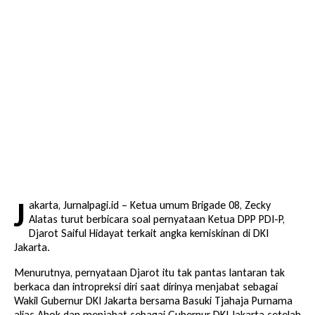
J
akarta, Jurnalpagi.id – Ketua umum Brigade 08, Zecky
Alatas turut berbicara soal pernyataan Ketua DPP PDI-P,
Djarot Saiful Hidayat terkait angka kemiskinan di DKI
Jakarta.
Menurutnya, pernyataan Djarot itu tak pantas lantaran tak
berkaca dan intropreksi diri saat dirinya menjabat sebagai
Wakil Gubernur DKI Jakarta bersama Basuki Tjahaja Purnama
alias Ahok dan menjabat sebagai Gubernur DKI Jakarta setelah