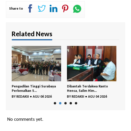
Share to
Related News
ung
Pengadilan Tinggi Surabaya
Dibantah Terdakwa Ranto
Tim T
Perkenalkan S...
Hensa, Salim Him...
Ringk
BY
REDAKSI
•
AGU 06 2026
BY
REDAKSI
•
AGU 04 2026
BY
RE
No comments yet.