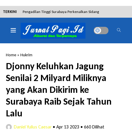
TERKINI
Pengadilan Tinggi Surabaya Perkenalkan Sidang
Elektronik dan Sosialisasikan Ketentuan Baru KUHAP
Dibantah Terdakwa Ranto Hensa, Salim Himawan
Tetap Pada Keterangannya
Home
»
Hukrim
Tim Tabur Kejari Surabaya Ringkus Mulia Wirjanto
Djonny Keluhkan Jagung
Terpidana Penipuan 10 Miliar
Senilai 2 Milyard Miliknya
Lakukan Pencurian dengan Pemberatan,
yang Akan Dikirim ke
Muhammad Syifa Dihukum 4 Bulan Penjara
Surabaya Raib Sejak Tahun
RSUD Bangil Raih Penghargaan Internasional WSO,
Lalu
Perkuat Layanan Code Stroke Lewat Webinar
Daniel Yulius Caesar
•
Apr 13 2023
•
660 Dilihat
Hakim Sebut Saksi Beruntung Tak Terseret Perkara