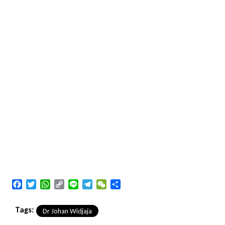
Facebook
Twitter
WhatsApp
Copy
Line
Telegram
WeChat
Share
Link
Tags:
Dr Johan Widjaja