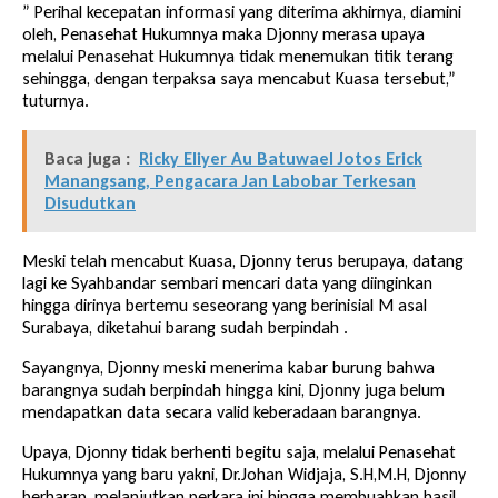
” Perihal kecepatan informasi yang diterima akhirnya, diamini
oleh, Penasehat Hukumnya maka Djonny merasa upaya
melalui Penasehat Hukumnya tidak menemukan titik terang
sehingga, dengan terpaksa saya mencabut Kuasa tersebut,”
tuturnya.
Baca juga :
Ricky Eliyer Au Batuwael Jotos Erick
Manangsang, Pengacara Jan Labobar Terkesan
Disudutkan
Meski telah mencabut Kuasa, Djonny terus berupaya, datang
lagi ke Syahbandar sembari mencari data yang diinginkan
hingga dirinya bertemu seseorang yang berinisial M asal
Surabaya, diketahui barang sudah berpindah .
Sayangnya, Djonny meski menerima kabar burung bahwa
barangnya sudah berpindah hingga kini, Djonny juga belum
mendapatkan data secara valid keberadaan barangnya.
Upaya, Djonny tidak berhenti begitu saja, melalui Penasehat
Hukumnya yang baru yakni, Dr.Johan Widjaja, S.H,M.H, Djonny
berharap, melanjutkan perkara ini hingga membuahkan hasil