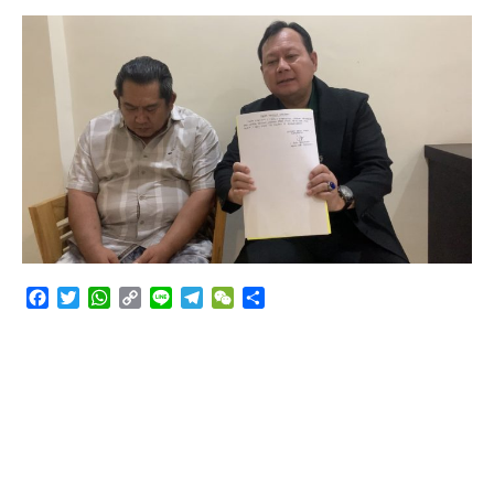
Angkutan Bawang Bombay Tak Sesuai Dokumen
Facebook
Twitter
WhatsApp
Copy
Line
Telegram
WeChat
Share
Link