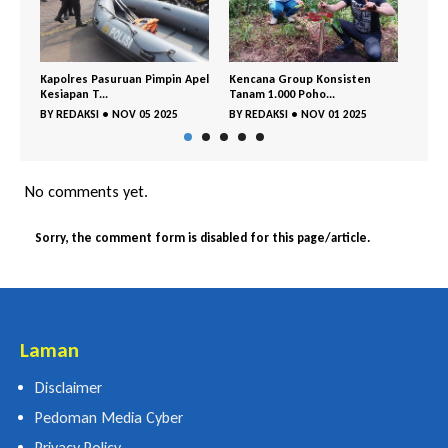
lres Pasuruan Pimpin Apel
Kencana Group Konsisten
Cegah Sejak Dini
apan T...
Tanam 1.000 Poho...
Pasuruan dan Polr
EDAKSI
•
NOV 05 2025
BY
REDAKSI
•
NOV 01 2025
BY
REDAKSI
•
OKT 
No comments yet.
Sorry, the comment form is disabled for this page/article.
Laman
Disclaimer
Pedoman Media Cyber
Privacy Policy