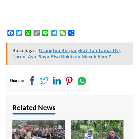
Facebook
Twitter
WhatsApp
Copy
Line
Telegram
WeChat
Share
Link
Baca juga :
Orangtua Berpangkat Tamtama TNI,
Taruni Ayu 'Saya Bisa Buktikan Masuk Akmil'
Share to
Related News