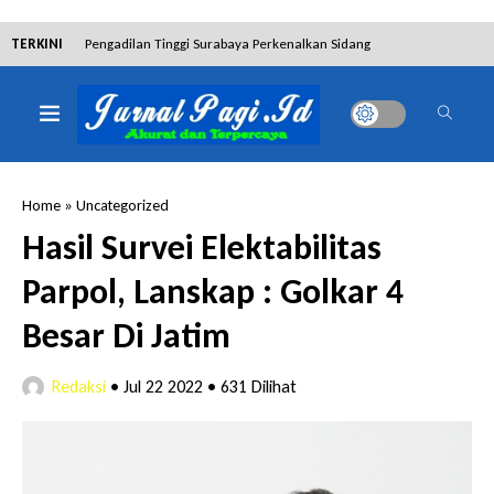
TERKINI
Pengadilan Tinggi Surabaya Perkenalkan Sidang
Elektronik dan Sosialisasikan Ketentuan Baru KUHAP
Dibantah Terdakwa Ranto Hensa, Salim Himawan
Tetap Pada Keterangannya
Home
»
Uncategorized
Tim Tabur Kejari Surabaya Ringkus Mulia Wirjanto
Hasil Survei Elektabilitas
Terpidana Penipuan 10 Miliar
Parpol, Lanskap : Golkar 4
Lakukan Pencurian dengan Pemberatan,
Besar Di Jatim
Muhammad Syifa Dihukum 4 Bulan Penjara
Redaksi
•
Jul 22 2022
•
631 Dilihat
RSUD Bangil Raih Penghargaan Internasional WSO,
Perkuat Layanan Code Stroke Lewat Webinar
Hakim Sebut Saksi Beruntung Tak Terseret Perkara