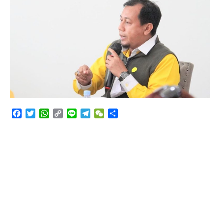
Angkutan Bawang Bombay Tak Sesuai Dokumen
Facebook
Twitter
WhatsApp
Copy
Line
Telegram
WeChat
Share
Link