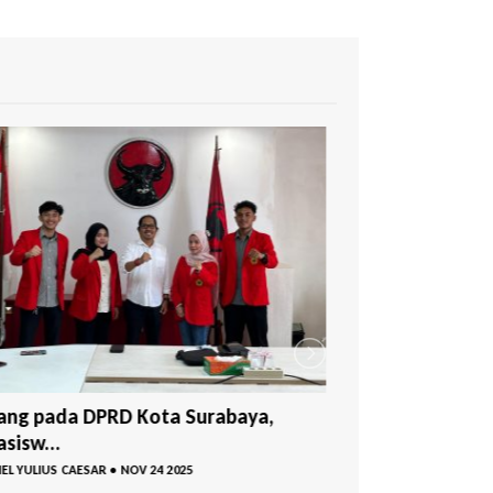
ng pada DPRD Kota Surabaya,
sisw...
EL YULIUS CAESAR
•
NOV 24 2025
Mahasiswa FH U