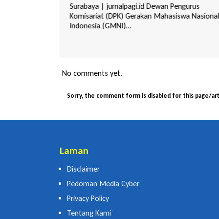
mbuat Opini : Putri
Surabaya | jurnalpagi.id Dewan Pengurus
rsitas 17
Komisariat (DPK) Gerakan Mahasiswa Nasional
Indonesia (GMNI)...
No comments yet.
Sorry, the comment form is disabled for this page/art
Laman
Disclaimer
Pedoman Media Cyber
Privacy Policy
Tentang Kami