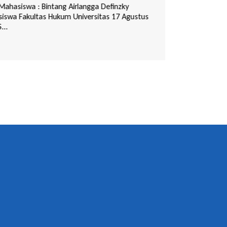
Anak S...
 Mahasiswa : Bintang Airlangga Definzky
iswa Fakultas Hukum Universitas 17 Agustus
BY
REDAKSI
•
NOV 16 20
...
Artikel Oleh Isman 
Mahasiswa Fakulta
Surabaya | jur...