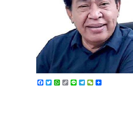
Facebook
Twitter
WhatsApp
Copy
Line
Telegram
WeChat
Share
Link