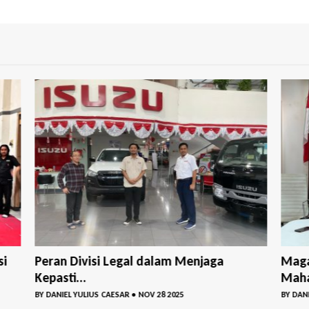
si
Peran Divisi Legal dalam Menjaga
Maga
Kepasti...
Maha
BY
DANIEL YULIUS CAESAR
•
NOV 28 2025
BY
DANI