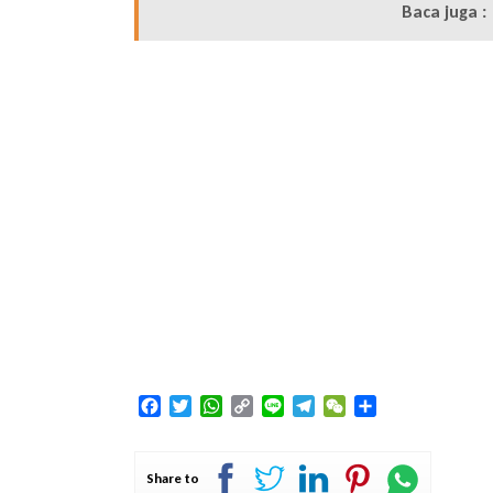
Baca juga :
Facebook
Twitter
WhatsApp
Copy
Line
Telegram
WeChat
Share
Link
Share to