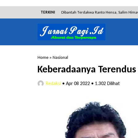
TERKINI
Dibantah Terdakwa Ranto Hensa, Salim Him
Tim Tabur Kejari Surabaya Ringkus Mulia Wir
Lakukan Pencurian dengan Pemberatan, Muh
RSUD Bangil Raih Penghargaan Internasional
Home
»
Nasional
Hakim Sebut Saksi Beruntung Tak Terseret 
Keberadaanya Terendus 
Pengadilan Tinggi Surabaya Perkenalkan Sida
Redaksi
•
Apr 08 2022
•
1.302 Dilihat