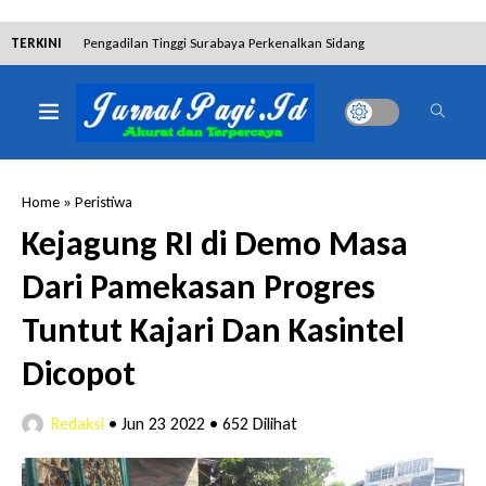
TERKINI
Pengadilan Tinggi Surabaya Perkenalkan Sidang
Elektronik dan Sosialisasikan Ketentuan Baru KUHAP
Dibantah Terdakwa Ranto Hensa, Salim Himawan
Tetap Pada Keterangannya
Home
»
Peristiwa
Tim Tabur Kejari Surabaya Ringkus Mulia Wirjanto
Kejagung RI di Demo Masa
Terpidana Penipuan 10 Miliar
Dari Pamekasan Progres
Lakukan Pencurian dengan Pemberatan,
Tuntut Kajari Dan Kasintel
Muhammad Syifa Dihukum 4 Bulan Penjara
Dicopot
RSUD Bangil Raih Penghargaan Internasional WSO,
Redaksi
•
Jun 23 2022
•
652 Dilihat
Perkuat Layanan Code Stroke Lewat Webinar
Hakim Sebut Saksi Beruntung Tak Terseret Perkara