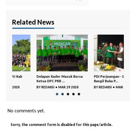
Related News
Delapan Kader Masuk Bursa
PDI Perjuangan– GP Ansor
DPC 
Ketua DPC PKB ...
Bangil Buka P...
Gelar
BY
REDAKSI
•
MAR 29 2026
BY
REDAKSI
•
MAR 18 2026
BY
RE
No comments yet.
Sorry, the comment form is disabled for this page/article.