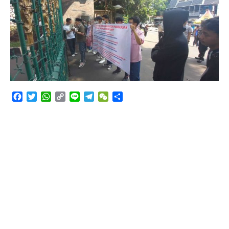
Angkutan Bawang Bombay Tak Sesuai Dokumen
Facebook
Twitter
WhatsApp
Copy
Line
Telegram
WeChat
Share
Link