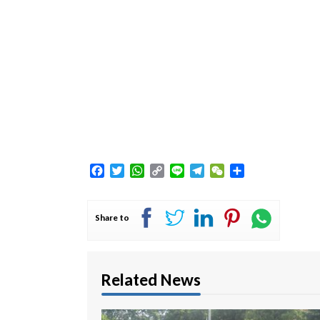
Facebook
Twitter
WhatsApp
Copy
Line
Telegram
WeChat
Share
Link
Share to
Related News