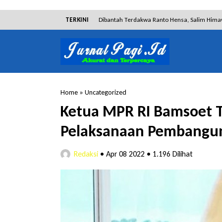
TERKINI
Dibantah Terdakwa Ranto Hensa, Salim Him
Tim Tabur Kejari Surabaya Ringkus Mulia Wir
Lakukan Pencurian dengan Pemberatan, Muh
RSUD Bangil Raih Penghargaan Internasional
Home
»
Uncategorized
Kejari Surabaya Amankan Barang Bukti 9 Mili
Ketua MPR RI Bamsoet 
Pengadilan Tinggi Surabaya Perkenalkan Sida
Pelaksanaan Pembangu
Redaksi
•
Apr 08 2022
•
1.196 Dilihat