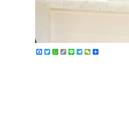
Facebook
Twitter
WhatsApp
Copy
Line
Telegram
WeChat
Share
Link