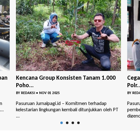
00
Cegah Sejak Dini, BNNK Pasuruan dan
Gemp
Polr...
La...
BY
REDAKSI
•
OKT 29 2025
BY
RED
Pasuruan Jurnalpagi.id – Upaya pencegahan dan
Pasuru
h PT
pemberantasan peredaran narkoba terus
keseb
digencarka...
memas