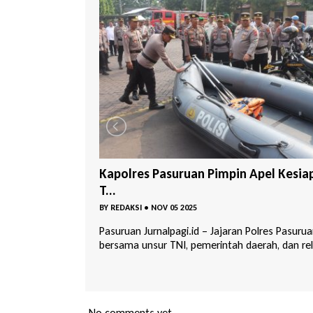
 Apel Kesiapan
Kencana Group Konsisten Tanam 1.0
Poho...
BY
REDAKSI
•
NOV 01 2025
 Polres Pasuruan
Pasuruan Jurnalpagi.id – Komitmen terhadap
erah, dan rel...
kelestarian lingkungan kembali ditunjukkan ole
...
No comments yet.