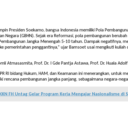
pimpin Presiden Soekarno, bangsa Indonesia memiliki Pola Pembangu
uan Negara (GBHN). Sejak era Reformasi, pola pembangunan berubah k
ana Pembangunan Jangka Menengah 5-10 tahun. Dampak negatifnya, m
 pemerintahan penggantinya,” ujar Bamsoet usai mengikuti kuliah d
omli Atmasasmita, Prof. Dr. I Gde Pantja Astawa, Prof. Dr. Huala Adol
DPR RI bidang Hukum, HAM, dan Keamanan ini menerangkan, untuk men
iki rencana pembangunan jangka panjang, sebagaimana negara-negara
KN FH Untag Gelar Program Kerja Mengajar Nasionalisme di 