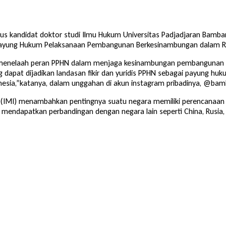
gus kandidat doktor studi Ilmu Hukum Universitas Padjadjaran Bamb
Payung Hukum Pelaksanaan Pembangunan Berkesinambungan dalam Ran
i menelaah peran PPHN dalam menjaga kesinambungan pembangunan d
ng dapat dijadikan landasan fikir dan yuridis PPHN sebagai payung h
donesia,”katanya, dalam unggahan di akun instagram pribadinya, @ba
a (IMI) menambahkan pentingnya suatu negara memiliki perencanaa
mendapatkan perbandingan dengan negara lain seperti China, Rusia, 