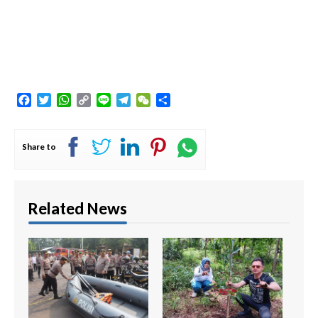
Facebook
Twitter
WhatsApp
Copy
Line
Telegram
WeChat
Share
Link
Share to
Related News