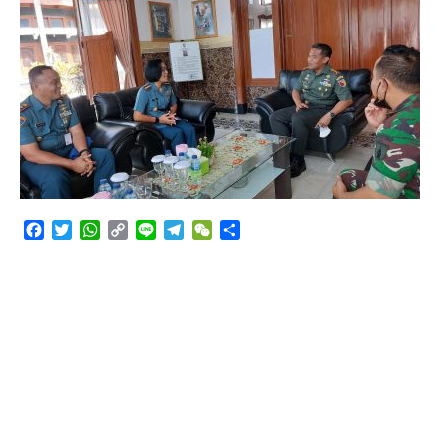
Angkutan Bawang Bombay Tak Sesuai Dokumen
Facebook
Twitter
WhatsApp
Copy
Line
Telegram
WeChat
Share
Link