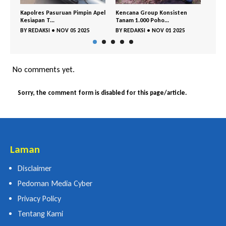
in Apel
Kencana Group Konsisten
Cegah Sejak Dini, BNNK
G
Tanam 1.000 Poho...
Pasuruan dan Polr...
K
25
BY
REDAKSI
•
NOV 01 2025
BY
REDAKSI
•
OKT 29 2025
B
No comments yet.
Sorry, the comment form is disabled for this page/article.
Laman
Disclaimer
Pedoman Media Cyber
Privacy Policy
Tentang Kami