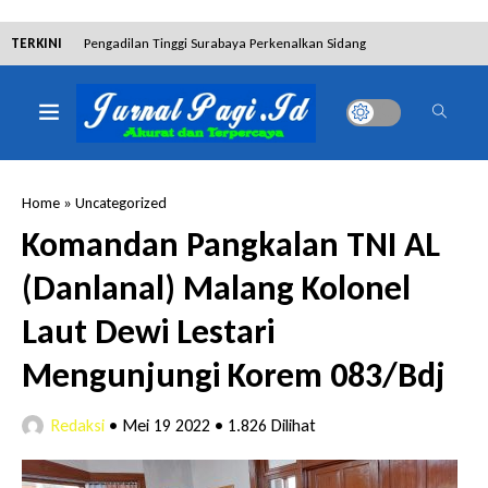
TERKINI
Pengadilan Tinggi Surabaya Perkenalkan Sidang
Elektronik dan Sosialisasikan Ketentuan Baru KUHAP
Dibantah Terdakwa Ranto Hensa, Salim Himawan
Tetap Pada Keterangannya
Home
»
Uncategorized
Tim Tabur Kejari Surabaya Ringkus Mulia Wirjanto
Komandan Pangkalan TNI AL
Terpidana Penipuan 10 Miliar
(Danlanal) Malang Kolonel
Lakukan Pencurian dengan Pemberatan,
Laut Dewi Lestari
Muhammad Syifa Dihukum 4 Bulan Penjara
Mengunjungi Korem 083/Bdj
RSUD Bangil Raih Penghargaan Internasional WSO,
Redaksi
•
Mei 19 2022
•
1.826 Dilihat
Perkuat Layanan Code Stroke Lewat Webinar
Hakim Sebut Saksi Beruntung Tak Terseret Perkara