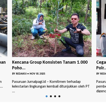
00
Cegah Sejak Dini, BNNK Pasuruan dan
Gemp
Polr...
La...
BY
REDAKSI
•
OKT 29 2025
BY
RED
Pasuruan Jurnalpagi.id – Upaya pencegahan dan
Pasuru
h PT
pemberantasan peredaran narkoba terus
keseb
digencarka...
memas