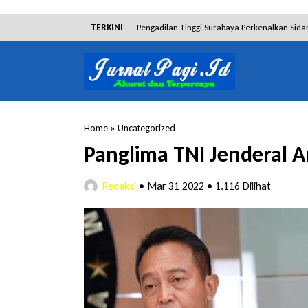
TERKINI
Pengadilan Tinggi Surabaya Perkenalkan Sida
Dibantah Terdakwa Ranto Hensa, Salim Him
Tim Tabur Kejari Surabaya Ringkus Mulia Wir
Lakukan Pencurian dengan Pemberatan, Muh
Home
»
Uncategorized
RSUD Bangil Raih Penghargaan Internasional
Panglima TNI Jenderal A
Hakim Sebut Saksi Beruntung Tak Terseret 
Redaksi
•
Mar 31 2022
•
1.116 Dilihat