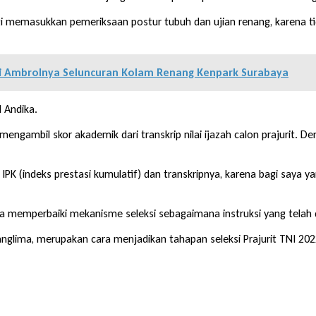
i memasukkan pemeriksaan postur tubuh dan ujian renang, karena tid
oti Ambrolnya Seluncuran Kolam Renang Kenpark Surabaya
l Andika.
engambil skor akademik dari transkrip nilai ijazah calon prajurit. 
IPK (indeks prestasi kumulatif) dan transkripnya, karena bagi saya yan
a memperbaiki mekanisme seleksi sebagaimana instruksi yang telah d
glima, merupakan cara menjadikan tahapan seleksi Prajurit TNI 2022 be