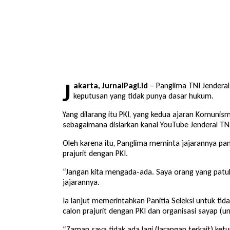
J
akarta, JurnalPagi.id
–
Panglima TNI
Jendera
keputusan yang tidak punya dasar hukum.
Yang dilarang itu PKI, yang kedua ajaran Komunis
sebagaimana disiarkan kanal YouTube Jenderal TNI 
Oleh karena itu, Panglima meminta jajarannya pa
prajurit dengan PKI.
“Jangan kita mengada-ada. Saya orang yang patuh
jajarannya.
Ia lanjut memerintahkan Panitia Seleksi untuk t
calon prajurit dengan PKI dan organisasi sayap (u
“Zaman saya tidak ada lagi (larangan terkait) ke