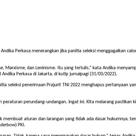
l
Andika Perkasa
menerangkan jika panitia seleksi menggagalkan calon
me, Marxisme, dan Leninisme. Itu yang tertulis,” kata Andika menya
Andika Perkasa di Jakarta, di kutip jurnalpagi (31/03/2022).
nitia seleksi penerimaan Prajurit TNI 2022 menghapus pertanyaan 
 peraturan perundang-undangan. Ingat ini. Kita melarang pastikan k
idak membuat aturan dan larangan yang tidak ada dasar hukumnya, te
nderbow) PKI.
turunan. Tidak, karena saya menggunakan dasar hukum,” tegas Andika