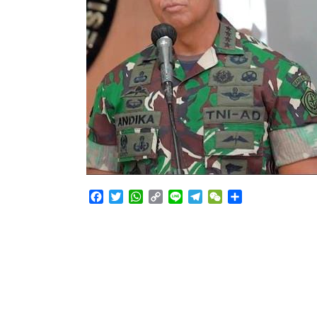
Facebook
Twitter
WhatsApp
Copy
Line
Telegram
WeChat
Share
Link