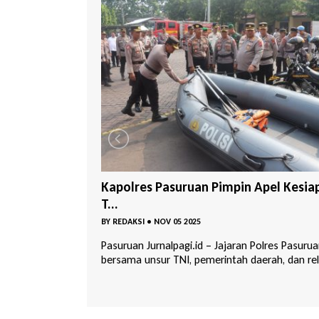
 Apel Kesiapan
Kencana Group Konsisten Tanam 1.0
Poho...
BY
REDAKSI
•
NOV 01 2025
 Polres Pasuruan
Pasuruan Jurnalpagi.id – Komitmen terhadap
erah, dan rel...
kelestarian lingkungan kembali ditunjukkan ole
...