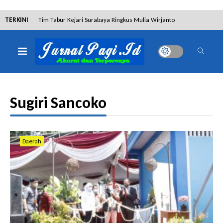
TERKINI
Tim Tabur Kejari Surabaya Ringkus Mulia Wirjanto
Terpidana Penipuan 10 Miliar
Lakukan Pencurian dengan Pemberatan,
Muhammad Syifa Dihukum 4 Bulan Penjara
Sugiri Sancoko
RSUD Bangil Raih Penghargaan Internasional WSO,
Perkuat Layanan Code Stroke Lewat Webinar
Kejari Surabaya Amankan Barang Bukti 9 Miliar
Daerah
Rupiah TPPU Judol 188BET
Dalam Proses Hukum, Sengketa Lahan Gebang Putih
Justru Terdapat Aktivitas Pembangunan
Dibantah Terdakwa Ranto Hensa, Salim Himawan