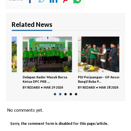
Related News
Delapan Kader Masuk Bursa
PDI Perjuangan– GP Ansor
DPC 
Ketua DPC PKB ...
Bangil Buka P...
Gelar
BY
REDAKSI
•
MAR 29 2026
BY
REDAKSI
•
MAR 18 2026
BY
RE
No comments yet.
Sorry, the comment form is disabled for this page/article.