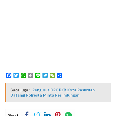
Facebook
Twitter
WhatsApp
Copy
Line
Telegram
WeChat
Share
Link
Baca juga :
Pengurus DPC PKB Kota Pasuruan
Datangi Polresta Minta Perlindungan
Share to