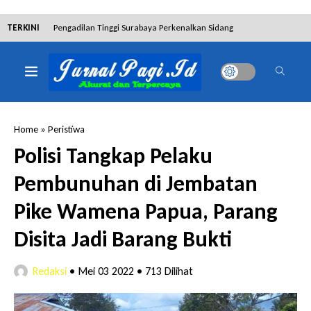
TERKINI
Pengadilan Tinggi Surabaya Perkenalkan Sidang
Elektronik dan Sosialisasikan Ketentuan Baru KUHAP
Dibantah Terdakwa Ranto Hensa, Salim Himawan
Tetap Pada Keterangannya
Home
»
Peristiwa
Tim Tabur Kejari Surabaya Ringkus Mulia Wirjanto
Polisi Tangkap Pelaku
Terpidana Penipuan 10 Miliar
Pembunuhan di Jembatan
Lakukan Pencurian dengan Pemberatan,
Pike Wamena Papua, Parang
Muhammad Syifa Dihukum 4 Bulan Penjara
Disita Jadi Barang Bukti
RSUD Bangil Raih Penghargaan Internasional WSO,
Redaksi
•
Mei 03 2022
•
713 Dilihat
Perkuat Layanan Code Stroke Lewat Webinar
Hakim Sebut Saksi Beruntung Tak Terseret Perkara