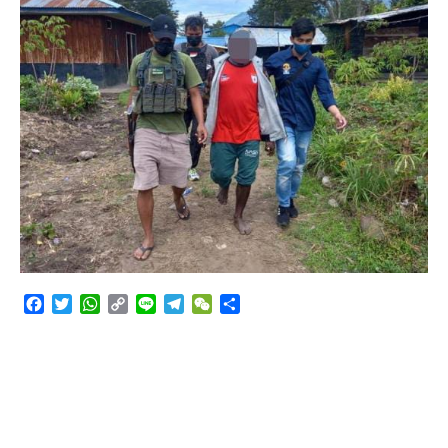
Angkutan Bawang Bombay Tak Sesuai Dokumen
Facebook
Twitter
WhatsApp
Copy
Line
Telegram
WeChat
Share
Link