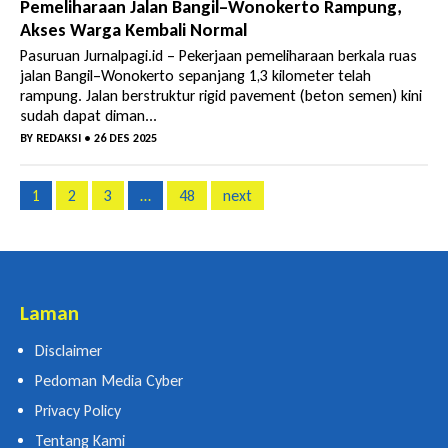
Pemeliharaan Jalan Bangil–Wonokerto Rampung,
Akses Warga Kembali Normal
Pasuruan Jurnalpagi.id – Pekerjaan pemeliharaan berkala ruas
jalan Bangil–Wonokerto sepanjang 1,3 kilometer telah
rampung. Jalan berstruktur rigid pavement (beton semen) kini
sudah dapat diman...
BY
REDAKSI
• 26 DES 2025
1
2
3
…
48
next
Laman
Disclaimer
Pedoman Media Cyber
Privacy Policy
Tentang Kami