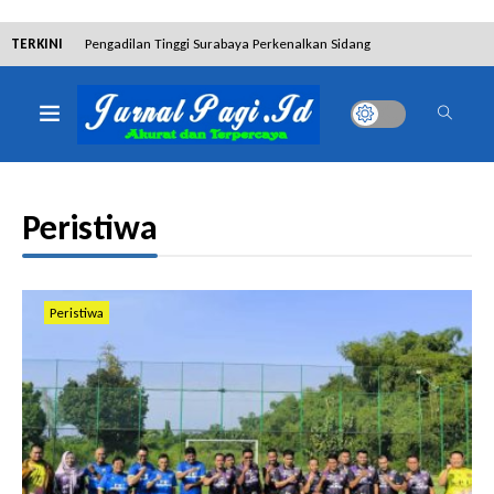
TERKINI
Pengadilan Tinggi Surabaya Perkenalkan Sidang
Elektronik dan Sosialisasikan Ketentuan Baru KUHAP
Dibantah Terdakwa Ranto Hensa, Salim Himawan
Tetap Pada Keterangannya
Peristiwa
Tim Tabur Kejari Surabaya Ringkus Mulia Wirjanto
Terpidana Penipuan 10 Miliar
Lakukan Pencurian dengan Pemberatan,
Peristiwa
Muhammad Syifa Dihukum 4 Bulan Penjara
RSUD Bangil Raih Penghargaan Internasional WSO,
Perkuat Layanan Code Stroke Lewat Webinar
Hakim Sebut Saksi Beruntung Tak Terseret Perkara