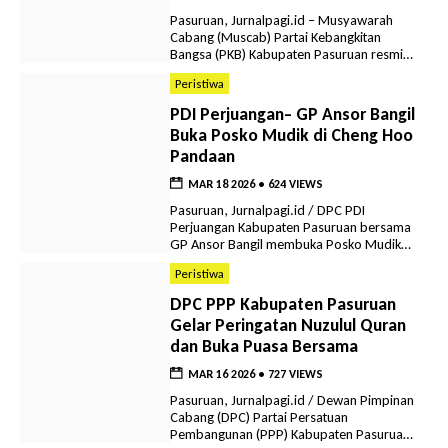
Pertandingan berlangsung di Lapangan PW
Sport […]
Pasuruan, Jurnalpagi.id – Musyawarah
Cabang (Muscab) Partai Kebangkitan
Bangsa (PKB) Kabupaten Pasuruan resmi
menetapkan delapan kader sebagai bakal
Peristiwa
calon Ketua Dewan Tanfidz DPC PKB
Kabupaten Pasuruan masa bakti 2026–
PDI Perjuangan– GP Ansor Bangil
2031. Penetapan tersebut merupakan hasil
Buka Posko Mudik di Cheng Hoo
sidang pleno Muscab yang tertuang dalam
Pandaan
Berita Acara Nomor:
06/BA/MUSCAB/III/2026 dan berlaku sejak
MAR 18 2026
•
624 VIEWS
tanggal ditetapkan. Ketua Pimpinan
Muscab DPC PKB Kabupaten Pasuruan, […]
Pasuruan, Jurnalpagi.id / DPC PDI
Perjuangan Kabupaten Pasuruan bersama
GP Ansor Bangil membuka Posko Mudik
Lebaran 2026 di halaman pasar wisata
Peristiwa
Pandaan, Selasa, (17/3/) malam. Posko ini
menjadi wujud kolaborasi lintas organisasi
DPC PPP Kabupaten Pasuruan
dengan semangat gotong royong dan
Gelar Peringatan Nuzulul Quran
inklusivitas untuk memberikan pelayanan
dan Buka Puasa Bersama
bagi para pemudik yang melintas di
wilayah Pasuruan. Ketua DPC PDI
MAR 16 2026
•
727 VIEWS
Perjuangan Kabupaten Pasuruan, […]
Pasuruan, Jurnalpagi.id / Dewan Pimpinan
Cabang (DPC) Partai Persatuan
Pembangunan (PPP) Kabupaten Pasuruan