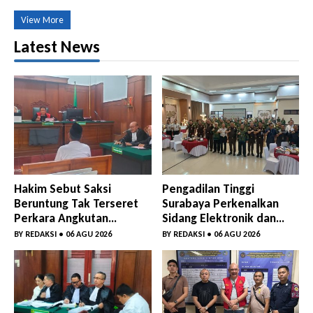
menggelar peringatan Nuzulul Quran yang
dirangkai dengan buka puasa bersama
View More
pengurus, kader, dan simpatisan partai di
RM Kurnia, Senin,(16/3) sore. Dalam
Latest News
suasana penuh kebersamaan di bulan suci
Ramadan ini menjadi momentum
mempererat silaturahmi antar pengurus
dan kader partai sekaligus meningkatkan
nilai-nilai keimanan […]
Hakim Sebut Saksi
Pengadilan Tinggi
Beruntung Tak Terseret
Surabaya Perkenalkan
Perkara Angkutan
Sidang Elektronik dan
Bawang Bombay Tak
Sosialisasikan Ketentuan
BY
REDAKSI
• 06 AGU 2026
BY
REDAKSI
• 06 AGU 2026
Sesuai Dokumen
Baru KUHAP