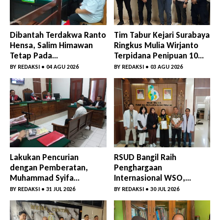
Dibantah Terdakwa Ranto
Tim Tabur Kejari Surabaya
Hensa, Salim Himawan
Ringkus Mulia Wirjanto
Tetap Pada
Terpidana Penipuan 10
Keterangannya
Miliar
BY
REDAKSI
• 04 AGU 2026
BY
REDAKSI
• 03 AGU 2026
Lakukan Pencurian
RSUD Bangil Raih
dengan Pemberatan,
Penghargaan
Muhammad Syifa
Internasional WSO,
Dihukum 4 Bulan Penjara
Perkuat Layanan Code
BY
REDAKSI
• 31 JUL 2026
BY
REDAKSI
• 30 JUL 2026
Stroke Lewat Webinar