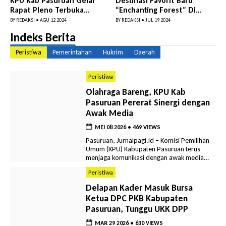
KPU Kab Pasuruan Gelar
Destinasi Favorit Baru
Rapat Pleno Terbuka
“Enchanting Forest” Di
Penetapan DPS
Taman Safari Pr...
BY
REDAKSI
•
AGU 12 2024
BY
REDAKSI
•
JUL 19 2024
Indeks Berita
Peristiwa
Pemerintahan
Hukrim
Daerah
Peristiwa
Olahraga Bareng, KPU Kab
Pasuruan Pererat Sinergi dengan
Awak Media
MEI 08 2026
•
469 VIEWS
Pasuruan, Jurnalpagi.id – Komisi Pemilihan
Umum (KPU) Kabupaten Pasuruan terus
menjaga komunikasi dengan awak media
meskipun tahapan kegiatan pemilu saat ini
Peristiwa
relatif minim. Salah satu upaya yang
dilakukan yakni menggelar olahraga
Delapan Kader Masuk Bursa
bersama mini soccer dengan insan pers.
Ketua DPC PKB Kabupaten
Kegiatan tersebut melibatkan wartawan
Pasuruan, Tunggu UKK DPP
yang tergabung dalam Persatuan
Wartawan Indonesia Cabang Pasuruan.
MAR 29 2026
•
630 VIEWS