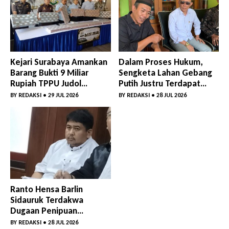
Kejari Surabaya Amankan
Dalam Proses Hukum,
Barang Bukti 9 Miliar
Sengketa Lahan Gebang
Rupiah TPPU Judol
Putih Justru Terdapat
188BET
Aktivitas Pembangunan
BY
REDAKSI
• 29 JUL 2026
BY
REDAKSI
• 28 JUL 2026
Ranto Hensa Barlin
Sidauruk Terdakwa
Dugaan Penipuan
Investasi Akui Gunakan
BY
REDAKSI
• 28 JUL 2026