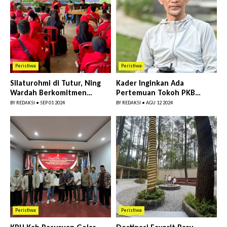
Peristiwa
Peristiwa
Silaturohmi di Tutur, Ning
Kader Inginkan Ada
Wardah Berkomitmen
Pertemuan Tokoh PKB
Kembangkan Budaya Suku
untuk Menangkan Pilkada
BY
REDAKSI
•
SEP 01 2024
BY
REDAKSI
•
AGU 12 2024
Teng...
Pasuruan
Peristiwa
Peristiwa