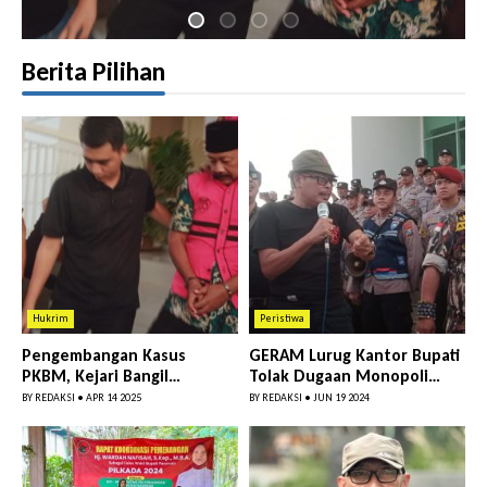
Angkutan Bawang Bombay Tak Sesuai Dokumen
Berita Pilihan
Hukrim
Peristiwa
Pengembangan Kasus
GERAM Lurug Kantor Bupati
PKBM, Kejari Bangil
Tolak Dugaan Monopoli
Tetapkan 3 Tersangka dan
Proyek
BY
REDAKSI
•
APR 14 2025
BY
REDAKSI
•
JUN 19 2024
Salah Sat...