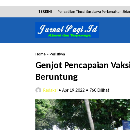
TERKINI
Pengadilan Tinggi Surabaya Perkenalkan Sida
Dibantah Terdakwa Ranto Hensa, Salim Him
Tim Tabur Kejari Surabaya Ringkus Mulia Wir
Lakukan Pencurian dengan Pemberatan, Muh
Home
»
Peristiwa
RSUD Bangil Raih Penghargaan Internasional
Genjot Pencapaian Vaks
Hakim Sebut Saksi Beruntung Tak Terseret 
Beruntung
Redaksi
•
Apr 19 2022
•
760 Dilihat