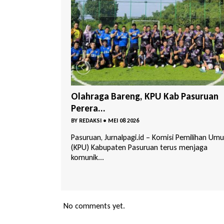
 Pasuruan
Delapan Kader Masuk Bursa Ketua D
PKB ...
BY
REDAKSI
•
MAR 29 2026
i Pemilihan Umum
Pasuruan, Jurnalpagi.id – Musyawarah Cabang
s menjaga
(Muscab) Partai Kebangkitan Bangsa (PKB)
Kabupaten...
No comments yet.