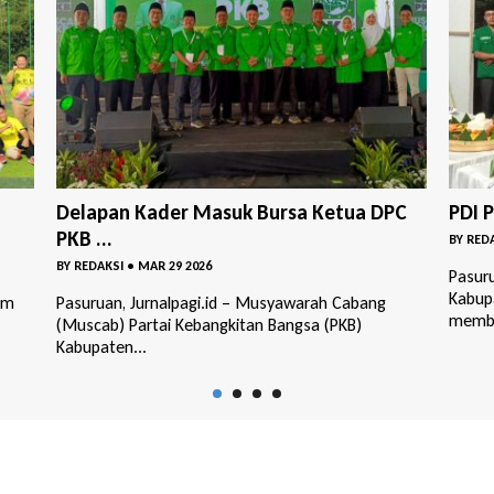
PC
PDI Perjuangan– GP Ansor Bangil Buka P...
DPC 
Perin
BY
REDAKSI
•
MAR 18 2026
BY
RED
Pasuruan, Jurnalpagi.id / DPC PDI Perjuangan
Kabupaten Pasuruan bersama GP Ansor Bangil
Pasur
membuka Posk...
(DPC)
Kabupa