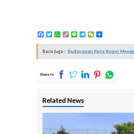
Facebook
Twitter
WhatsApp
Copy
Line
Telegram
WeChat
Share
Link
Baca juga :
Budayawan Kota Bogor Menggel
Share to
Related News