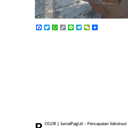
Facebook
Twitter
WhatsApp
Copy
Line
Telegram
WeChat
Share
Link
B
OGOR | JurnalPagi.id – Pencapaian Vaksinasi