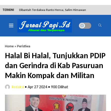
TERKINI
Dibantah Terdakwa Ranto Hensa, Salim Himawan
Tetap Pada Keterangannya
Tim Tabur Kejari Surabaya Ringkus Mulia Wirjanto
Home
»
Peristiwa
Terpidana Penipuan 10 Miliar
Halal Bi Halal, Tunjukkan PDIP
dan Gerindra di Kab Pasuruan
Lakukan Pencurian dengan Pemberatan,
Makin Kompak dan Militan
Muhammad Syifa Dihukum 4 Bulan Penjara
Redaksi
•
Apr 27 2024
•
900 Dilihat
RSUD Bangil Raih Penghargaan Internasional WSO,
Perkuat Layanan Code Stroke Lewat Webinar