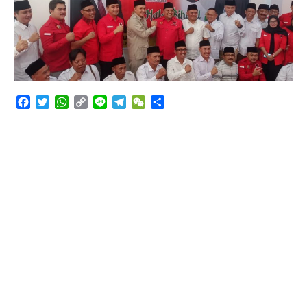
Hakim Sebut Saksi Beruntung Tak Terseret Perkara
Angkutan Bawang Bombay Tak Sesuai Dokumen
Facebook
Twitter
WhatsApp
Copy
Line
Telegram
WeChat
Share
Link
Pengadilan Tinggi Surabaya Perkenalkan Sidang
Elektronik dan Sosialisasikan Ketentuan Baru KUHAP