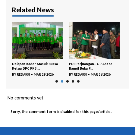
Related News
Delapan Kader Masuk Bursa
PDI Perjuangan– GP Ansor
DPC 
Ketua DPC PKB ...
Bangil Buka P...
Gelar
BY
REDAKSI
•
MAR 29 2026
BY
REDAKSI
•
MAR 18 2026
BY
RE
No comments yet.
Sorry, the comment form is disabled for this page/article.