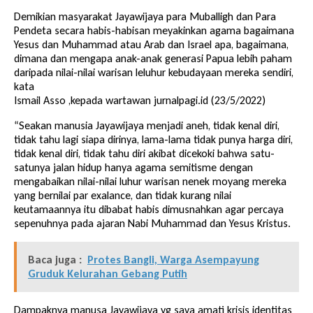
Demikian masyarakat Jayawijaya para Muballigh dan Para
Pendeta secara habis-habisan meyakinkan agama bagaimana
Yesus dan Muhammad atau Arab dan Israel apa, bagaimana,
dimana dan mengapa anak-anak generasi Papua lebih paham
daripada nilai-nilai warisan leluhur kebudayaan mereka sendiri,
kata
Ismail Asso ,kepada wartawan jurnalpagi.id (23/5/2022)
“Seakan manusia Jayawijaya menjadi aneh, tidak kenal diri,
tidak tahu lagi siapa dirinya, lama-lama tidak punya harga diri,
tidak kenal diri, tidak tahu diri akibat dicekoki bahwa satu-
satunya jalan hidup hanya agama semitisme dengan
mengabaikan nilai-nilai luhur warisan nenek moyang mereka
yang bernilai par exalance, dan tidak kurang nilai
keutamaannya itu dibabat habis dimusnahkan agar percaya
sepenuhnya pada ajaran Nabi Muhammad dan Yesus Kristus.
Baca juga :
Protes Bangli, Warga Asempayung
Gruduk Kelurahan Gebang Putih
Dampaknya manusa Jayawijaya yg saya amati krisis identitas