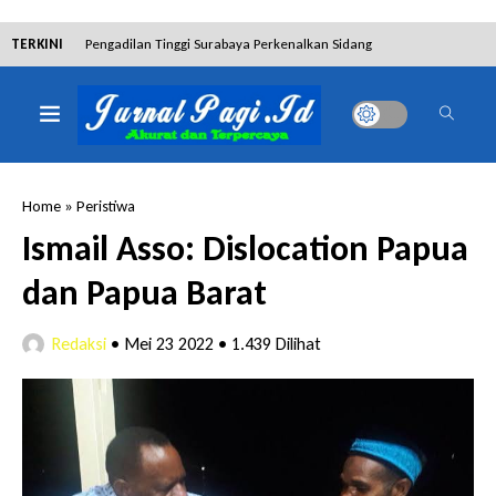
TERKINI
Pengadilan Tinggi Surabaya Perkenalkan Sidang
Elektronik dan Sosialisasikan Ketentuan Baru KUHAP
Dibantah Terdakwa Ranto Hensa, Salim Himawan
Home
»
Peristiwa
Tetap Pada Keterangannya
Ismail Asso: Dislocation Papua
dan Papua Barat
Tim Tabur Kejari Surabaya Ringkus Mulia Wirjanto
Redaksi
•
Mei 23 2022
•
1.439 Dilihat
Terpidana Penipuan 10 Miliar
Lakukan Pencurian dengan Pemberatan,
Muhammad Syifa Dihukum 4 Bulan Penjara