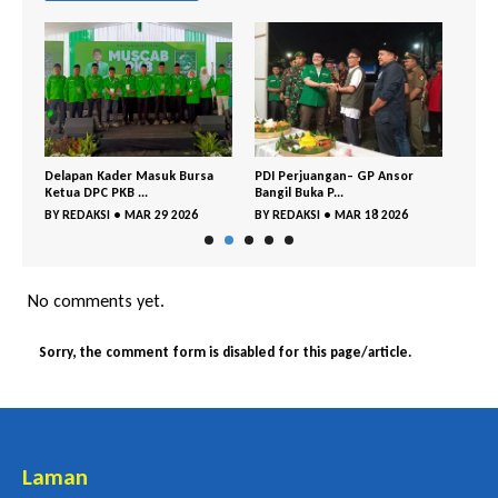
Delapan Kader Masuk Bursa
PDI Perjuangan– GP Ansor
DPC 
Ketua DPC PKB ...
Bangil Buka P...
Gelar
BY
REDAKSI
•
MAR 29 2026
BY
REDAKSI
•
MAR 18 2026
BY
RE
No comments yet.
Sorry, the comment form is disabled for this page/article.
Laman