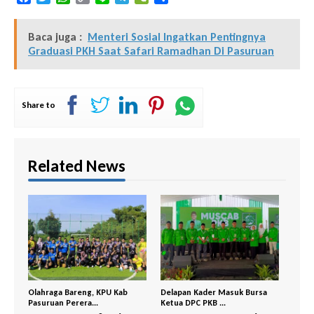
Link
Baca juga :
Menteri Sosial Ingatkan Pentingnya
Graduasi PKH Saat Safari Ramadhan Di Pasuruan
Share to
Related News
ng, KPU Kab
Delapan Kader Masuk Bursa
PDI Perjuangan– GP Ansor
a...
Ketua DPC PKB ...
Bangil Buka P...