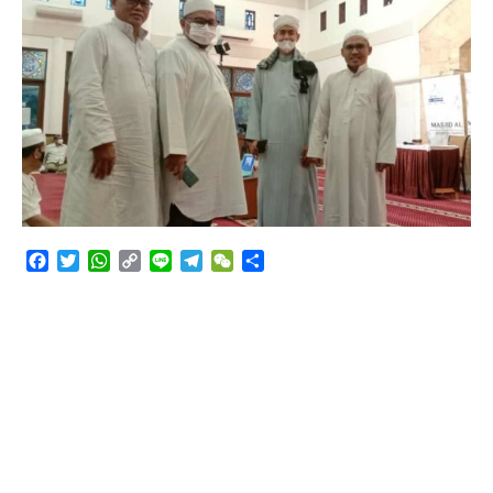
Angkutan Bawang Bombay Tak Sesuai Dokumen
Facebook
Twitter
WhatsApp
Copy
Line
Telegram
WeChat
Share
Link