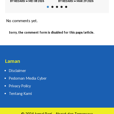
EI 08 2026
BY
REDAKSI
•
MAR 29 2026
BY
REDAKSI
•
MAR 18 2026
No comments yet.
Sorry, the comment form is disabled for this page/article.
Laman
Disclaimer
Pedoman Media Cyber
Privacy Policy
Tentang Kami
© 2024 Jurnal Pagi - Akurat dan Terpercaya