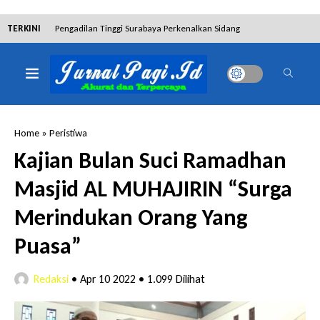
TERKINI
Pengadilan Tinggi Surabaya Perkenalkan Sidang
Elektronik dan Sosialisasikan Ketentuan Baru KUHAP
Dibantah Terdakwa Ranto Hensa, Salim Himawan
Tetap Pada Keterangannya
Home
»
Peristiwa
Tim Tabur Kejari Surabaya Ringkus Mulia Wirjanto
Kajian Bulan Suci Ramadhan
Terpidana Penipuan 10 Miliar
Masjid AL MUHAJIRIN “Surga
Lakukan Pencurian dengan Pemberatan,
Merindukan Orang Yang
Muhammad Syifa Dihukum 4 Bulan Penjara
Puasa”
RSUD Bangil Raih Penghargaan Internasional WSO,
Redaksi
•
Apr 10 2022
•
1.099 Dilihat
Perkuat Layanan Code Stroke Lewat Webinar
Hakim Sebut Saksi Beruntung Tak Terseret Perkara