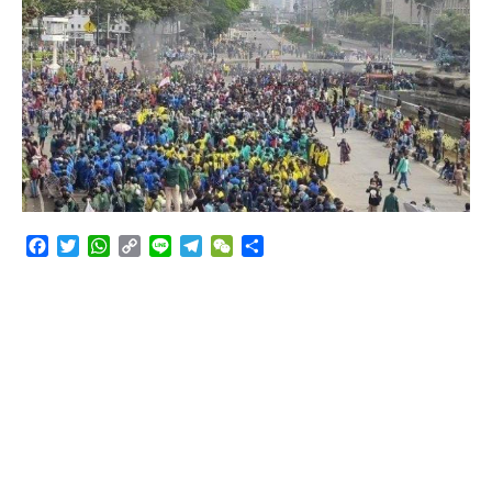
Angkutan Bawang Bombay Tak Sesuai Dokumen
Facebook
Twitter
WhatsApp
Copy
Line
Telegram
WeChat
Share
Link