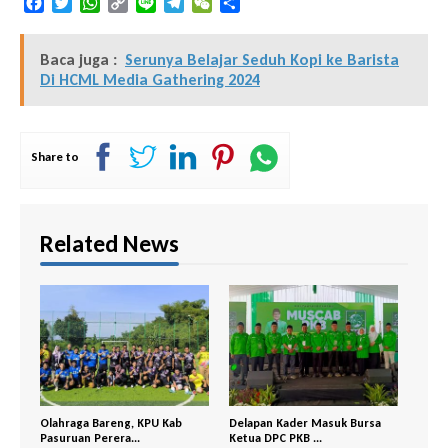
Facebook
Twitter
WhatsApp
Copy
Line
Telegram
WeChat
Share
Link
Baca juga :
Serunya Belajar Seduh Kopi ke Barista
Di HCML Media Gathering 2024
Share to
Related News
ng, KPU Kab
Delapan Kader Masuk Bursa
PDI Perjuangan– GP Ansor
a...
Ketua DPC PKB ...
Bangil Buka P...