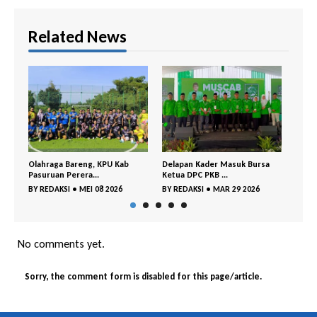
Related News
raga Bareng, KPU Kab
Delapan Kader Masuk Bursa
PDI Perjuangan– 
ruan Perera...
Ketua DPC PKB ...
Bangil Buka P...
EDAKSI
•
MEI 08 2026
BY
REDAKSI
•
MAR 29 2026
BY
REDAKSI
•
MAR
No comments yet.
Sorry, the comment form is disabled for this page/article.