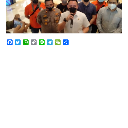
Angkutan Bawang Bombay Tak Sesuai Dokumen
Facebook
Twitter
WhatsApp
Copy
Line
Telegram
WeChat
Share
Link