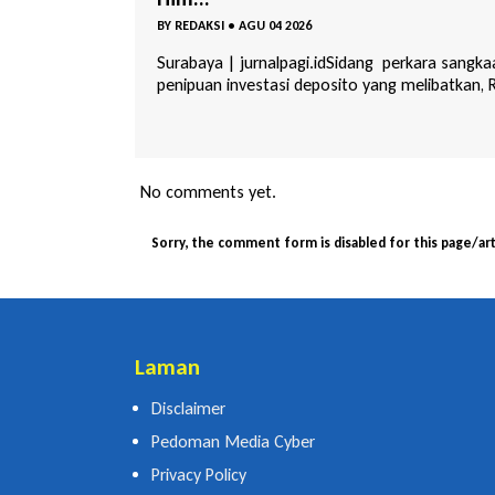
BY
REDAKSI
•
AGU 03 2026
perkara sangkaan
Surabaya | Jurnalpagi.id Pelarian terpidana kas
 melibatkan, R...
penipuan investasi modal usaha gula senilai Rp
m...
No comments yet.
Sorry, the comment form is disabled for this page/art
Laman
Disclaimer
Pedoman Media Cyber
Privacy Policy