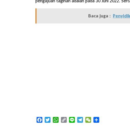
pengajuan tagihan adalah pada 30 Juni 2022. Serta
Baca juga :
Penyidi
Facebook
Twitter
WhatsApp
Copy
Line
Telegram
WeChat
Share
Link