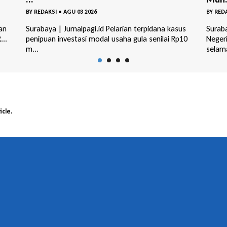
BY
REDAKSI
•
JUL 31 2026
BY
RED
us
Surabaya | jurnalpagi.id Majelis hakim Pengadilan
Suraba
10
Negeri Surabaya menjatuhkan pidana penjara
menye
selama ...
perkar
icle.