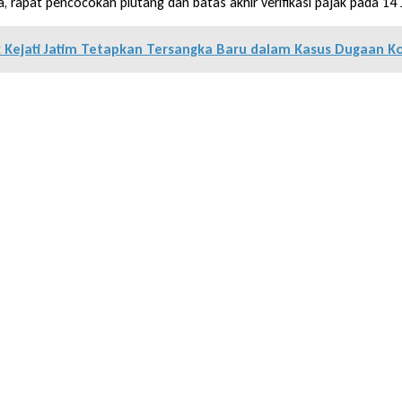
, rapat pencocokan piutang dan batas akhir verifikasi pajak pada 14 J
k Kejati Jatim Tetapkan Tersangka Baru dalam Kasus Dugaan 