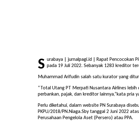
S
urabaya | jurnalpagi.id | Rapat Pencocokan P
pada 19 Juli 2022. Sebanyak 1283 kreditor terc
Muhammad Arifudin salah satu kurator yang ditun
“Total Utang PT Merpati Nusantara Airlines lebih d
perbankan, pajak, dan kreditor lainnya,”kata pria y
Perlu diketahui, dalam website PN Surabaya dis
PKPU/2018/PN.Niaga.Sby tanggal 2 Juni 2022 ata
Perusahaan Pengelola Aset (Persero) atau PPA.