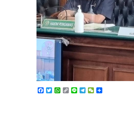
Facebook
Twitter
WhatsApp
Copy
Line
Telegram
WeChat
Share
Link