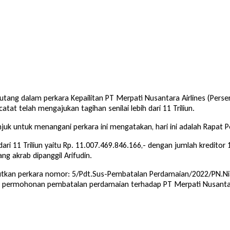
iutang dalam perkara Kepailitan PT Merpati Nusantara Airlines (Perse
atat telah mengajukan tagihan senilai lebih dari 11 Triliun.
juk untuk menangani perkara ini mengatakan, hari ini adalah Rapat 
ari 11 Triliun yaitu Rp. 11.007.469.846.166,- dengan jumlah kreditor 
ang akrab dipanggil Arifudin.
ebutkan perkara nomor: 5/Pdt.Sus-Pembatalan Perdamaian/2022/PN.Ni
s permohonan pembatalan perdamaian terhadap PT Merpati Nusantara 