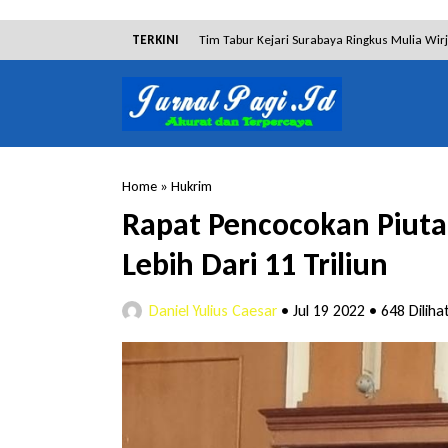
TERKINI
Tim Tabur Kejari Surabaya Ringkus Mulia Wir
Lakukan Pencurian dengan Pemberatan, Muh
RSUD Bangil Raih Penghargaan Internasional
Kejari Surabaya Amankan Barang Bukti 9 Mili
Home
»
Hukrim
Dalam Proses Hukum, Sengketa Lahan Gebang
Rapat Pencocokan Piutan
Dibantah Terdakwa Ranto Hensa, Salim Him
Lebih Dari 11 Triliun
Daniel Yulius Caesar
•
Jul 19 2022
•
648 Diliha