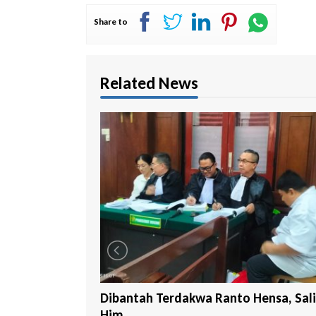
Share to
Related News
 Hensa, Salim
Tim Tabur Kejari Surabaya Ringkus M
...