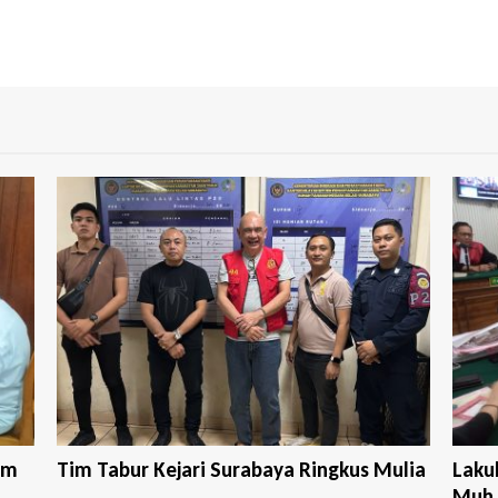
ulia
Lakukan Pencurian dengan Pemberatan,
Keja
Muh...
M...