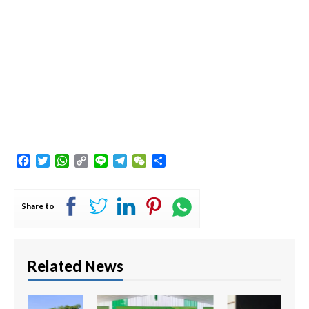
Facebook
Twitter
WhatsApp
Copy
Line
Telegram
WeChat
Share
Link
Share to
Related News