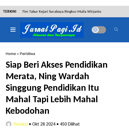
TERKINI
Tim Tabur Kejari Surabaya Ringkus Mulia Wirjanto
Terpidana Penipuan 10 Miliar
Lakukan Pencurian dengan Pemberatan,
Muhammad Syifa Dihukum 4 Bulan Penjara
Home
»
Peristiwa
RSUD Bangil Raih Penghargaan Internasional WSO,
Siap Beri Akses Pendidikan
Perkuat Layanan Code Stroke Lewat Webinar
Merata, Ning Wardah
Kejari Surabaya Amankan Barang Bukti 9 Miliar
Singgung Pendidikan Itu
Rupiah TPPU Judol 188BET
Mahal Tapi Lebih Mahal
Dalam Proses Hukum, Sengketa Lahan Gebang Putih
Kebodohan
Justru Terdapat Aktivitas Pembangunan
Redaksi
•
Okt 28 2024
•
450 Dilihat
Dibantah Terdakwa Ranto Hensa, Salim Himawan