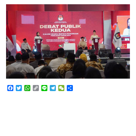
Tetap Pada Keterangannya
Facebook
Twitter
WhatsApp
Copy
Line
Telegram
WeChat
Share
Link