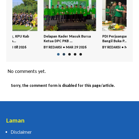
Delapan Kader Masuk Bursa
PDI Perjuangan– GP Ansor
DPC 
Ketua DPC PKB ...
Bangil Buka P...
Gelar
BY
REDAKSI
•
MAR 29 2026
BY
REDAKSI
•
MAR 18 2026
BY
RE
No comments yet.
Sorry, the comment form is disabled for this page/article.
Laman
Disclaimer