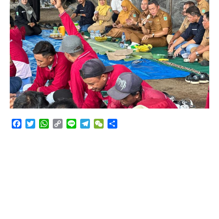
Angkutan Bawang Bombay Tak Sesuai Dokumen
Facebook
Twitter
WhatsApp
Copy
Line
Telegram
WeChat
Share
Link