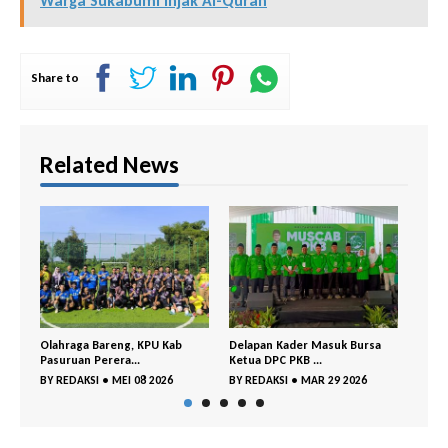
Warga Sukabumi Injak Al-Quran
Share to
Related News
, KPU Kab
Delapan Kader Masuk Bursa
PDI Perjuangan– GP Ansor
..
Ketua DPC PKB ...
Bangil Buka P...
 08 2026
BY
REDAKSI
•
MAR 29 2026
BY
REDAKSI
•
MAR 18 2026