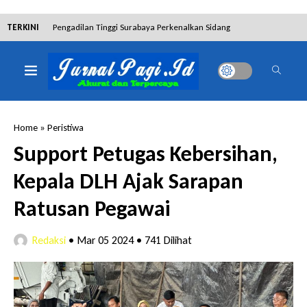
TERKINI
Pengadilan Tinggi Surabaya Perkenalkan Sidang
Elektronik dan Sosialisasikan Ketentuan Baru KUHAP
Dibantah Terdakwa Ranto Hensa, Salim Himawan
Tetap Pada Keterangannya
Home
»
Peristiwa
Tim Tabur Kejari Surabaya Ringkus Mulia Wirjanto
Support Petugas Kebersihan,
Terpidana Penipuan 10 Miliar
Kepala DLH Ajak Sarapan
Lakukan Pencurian dengan Pemberatan,
Ratusan Pegawai
Muhammad Syifa Dihukum 4 Bulan Penjara
Redaksi
•
Mar 05 2024
•
741 Dilihat
RSUD Bangil Raih Penghargaan Internasional WSO,
Perkuat Layanan Code Stroke Lewat Webinar
Hakim Sebut Saksi Beruntung Tak Terseret Perkara