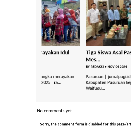
yakan Idul
Tiga Siswa Asal Pasuruan Juarai FASI
Mes...
BY
REDAKSI
•
NOV 04 2024
rangka merayakan
Pasuruan | jurnalpagi.id – Apresiasi diberikan 
2025 ra...
Kabupaten Pasuruan kepada Muhammad
Waifuqu...
No comments yet.
Sorry, the comment form is disabled for this page/art