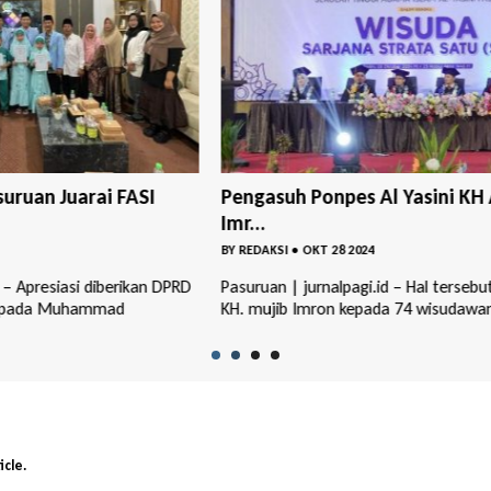
Pengasuh Ponpes Al Yasini KH A Mujib
1.00
Imr...
LUM.
BY
REDAKSI
•
OKT 28 2024
BY
RED
DPRD
Pasuruan | jurnalpagi.id – Hal tersebut disampaikan
Pasuru
KH. mujib Imron kepada 74 wisudawan -wisud...
persia
...
icle.