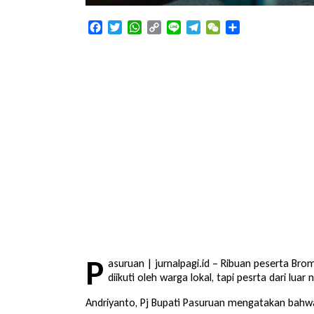
Facebook
Twitter
WhatsApp
Copy
Line
Telegram
WeChat
Share
Link
P
asuruan | jurnalpagi.id – Ribuan peserta Br
diikuti oleh warga lokal, tapi pesrta dari l
Andriyanto, Pj Bupati Pasuruan mengatakan bahwa