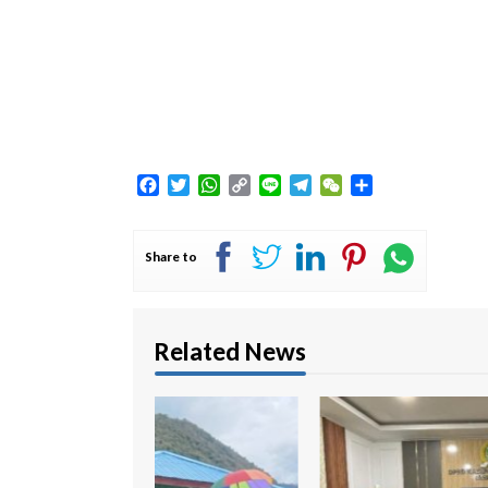
Facebook
Twitter
WhatsApp
Copy
Line
Telegram
WeChat
Share
Link
Share to
Related News