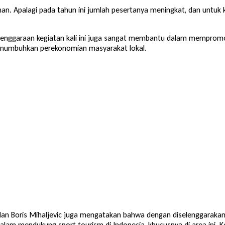
nan. Apalagi pada tahun ini jumlah pesertanya meningkat, dan untuk
enggaraan kegiatan kali ini juga sangat membantu dalam mempromo
 menumbuhkan perekonomian masyarakat lokal.
an Boris Mihaljevic juga mengatakan bahwa dengan diselenggarakan
alam mendukung sport tourism di Indonesia, khususnya di area ini. 