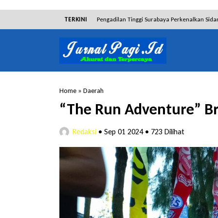
TERKINI
Pengadilan Tinggi Surabaya Perkenalkan Sida
Dibantah Terdakwa Ranto Hensa, Salim Him
Tim Tabur Kejari Surabaya Ringkus Mulia Wir
Lakukan Pencurian dengan Pemberatan, Muh
Home
»
Daerah
RSUD Bangil Raih Penghargaan Internasional
“The Run Adventure” Br
Hakim Sebut Saksi Beruntung Tak Terseret 
Redaksi
•
Sep 01 2024
•
723 Dilihat