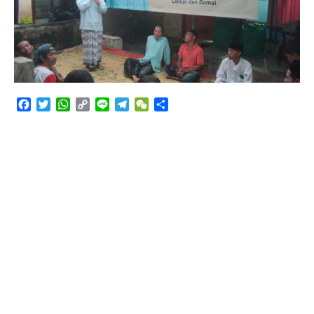
Angkutan Bawang Bombay Tak Sesuai Dokumen
Facebook
Twitter
WhatsApp
Copy
Line
Telegram
WeChat
Share
Link