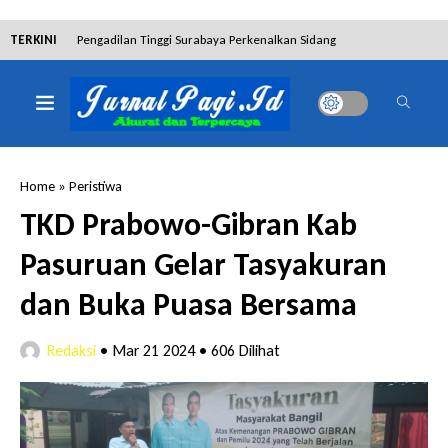
TERKINI
Pengadilan Tinggi Surabaya Perkenalkan Sidang
Elektronik dan Sosialisasikan Ketentuan Baru KUHAP
Dibantah Terdakwa Ranto Hensa, Salim Himawan
Tetap Pada Keterangannya
Home
»
Peristiwa
Tim Tabur Kejari Surabaya Ringkus Mulia Wirjanto
TKD Prabowo-Gibran Kab
Terpidana Penipuan 10 Miliar
Pasuruan Gelar Tasyakuran
Lakukan Pencurian dengan Pemberatan,
dan Buka Puasa Bersama
Muhammad Syifa Dihukum 4 Bulan Penjara
Redaksi
•
Mar 21 2024
•
606 Dilihat
RSUD Bangil Raih Penghargaan Internasional WSO,
Perkuat Layanan Code Stroke Lewat Webinar
Hakim Sebut Saksi Beruntung Tak Terseret Perkara