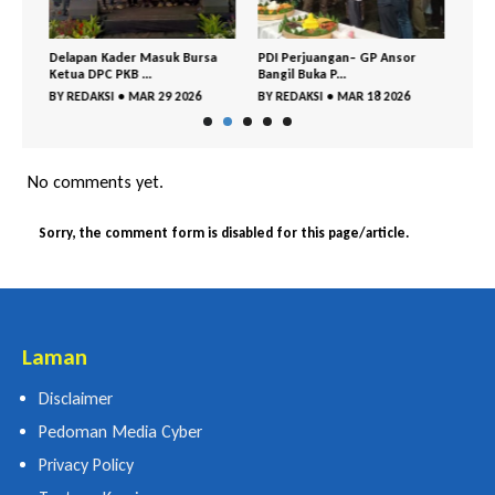
Delapan Kader Masuk Bursa
PDI Perjuangan– GP Ansor
DPC 
Ketua DPC PKB ...
Bangil Buka P...
Gelar
BY
REDAKSI
•
MAR 29 2026
BY
REDAKSI
•
MAR 18 2026
BY
RE
No comments yet.
Sorry, the comment form is disabled for this page/article.
Laman
Disclaimer
Pedoman Media Cyber
Privacy Policy