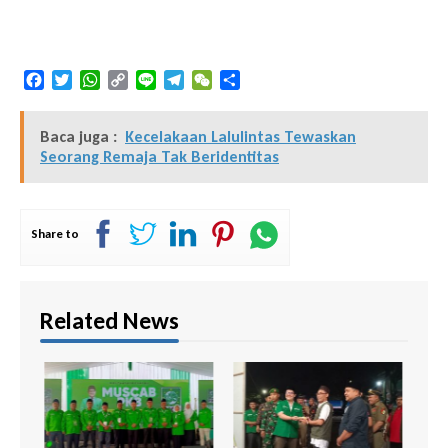
Facebook
Twitter
WhatsApp
Copy
Line
Telegram
WeChat
Share
Link
Baca juga :
Kecelakaan Lalulintas Tewaskan
Seorang Remaja Tak Beridentitas
Share to
Related News