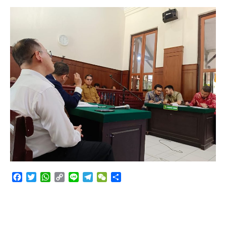
Angkutan Bawang Bombay Tak Sesuai Dokumen
Facebook
Twitter
WhatsApp
Copy
Line
Telegram
WeChat
Share
Link