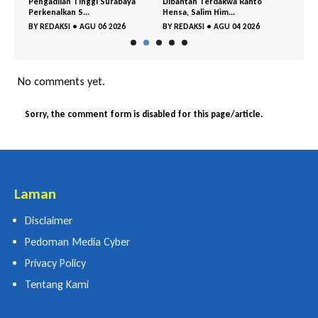
ung
Pengadilan Tinggi Surabaya
Dibantah Terdakwa Ranto
Tim T
Perkenalkan S...
Hensa, Salim Him...
Ringk
BY
REDAKSI
•
AGU 06 2026
BY
REDAKSI
•
AGU 04 2026
BY
RE
No comments yet.
Sorry, the comment form is disabled for this page/article.
Laman
Disclaimer
Pedoman Media Cyber
Privacy Policy
Tentang Kami