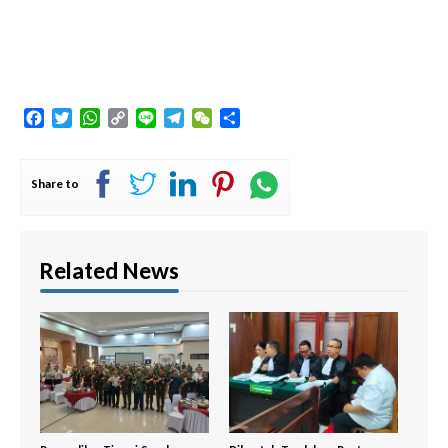
Facebook
Twitter
WhatsApp
Copy
Line
Telegram
WeChat
Share
Link
Share to
Related News