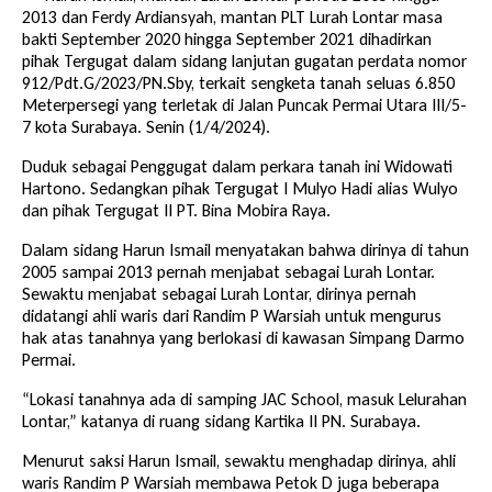
2013 dan Ferdy Ardiansyah, mantan PLT Lurah Lontar masa
bakti September 2020 hingga September 2021 dihadirkan
pihak Tergugat dalam sidang lanjutan gugatan perdata nomor
912/Pdt.G/2023/PN.Sby, terkait sengketa tanah seluas 6.850
Meterpersegi yang terletak di Jalan Puncak Permai Utara III/5-
7 kota Surabaya. Senin (1/4/2024).
Duduk sebagai Penggugat dalam perkara tanah ini Widowati
Hartono. Sedangkan pihak Tergugat I Mulyo Hadi alias Wulyo
dan pihak Tergugat II PT. Bina Mobira Raya.
Dalam sidang Harun Ismail menyatakan bahwa dirinya di tahun
2005 sampai 2013 pernah menjabat sebagai Lurah Lontar.
Sewaktu menjabat sebagai Lurah Lontar, dirinya pernah
didatangi ahli waris dari Randim P Warsiah untuk mengurus
hak atas tanahnya yang berlokasi di kawasan Simpang Darmo
Permai.
“Lokasi tanahnya ada di samping JAC School, masuk Lelurahan
Lontar,” katanya di ruang sidang Kartika II PN. Surabaya.
Menurut saksi Harun Ismail, sewaktu menghadap dirinya, ahli
waris Randim P Warsiah membawa Petok D juga beberapa