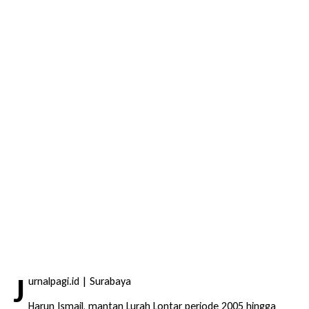
J
urnalpagi.id | Surabaya
Harun Ismail, mantan Lurah Lontar periode 2005 hingga