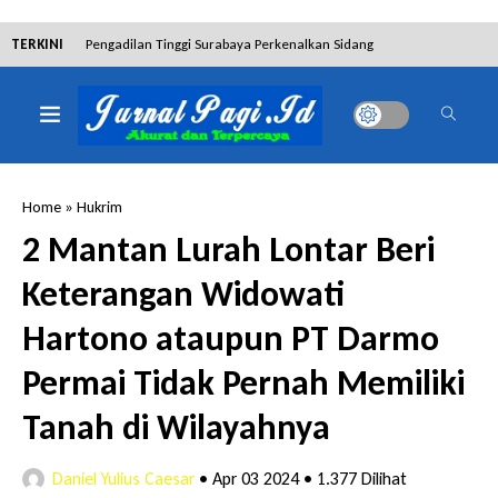
TERKINI
Pengadilan Tinggi Surabaya Perkenalkan Sidang
Elektronik dan Sosialisasikan Ketentuan Baru KUHAP
Dibantah Terdakwa Ranto Hensa, Salim Himawan
Tetap Pada Keterangannya
Home
»
Hukrim
Tim Tabur Kejari Surabaya Ringkus Mulia Wirjanto
2 Mantan Lurah Lontar Beri
Terpidana Penipuan 10 Miliar
Keterangan Widowati
Lakukan Pencurian dengan Pemberatan,
Hartono ataupun PT Darmo
Muhammad Syifa Dihukum 4 Bulan Penjara
Permai Tidak Pernah Memiliki
RSUD Bangil Raih Penghargaan Internasional WSO,
Tanah di Wilayahnya
Perkuat Layanan Code Stroke Lewat Webinar
Daniel Yulius Caesar
•
Apr 03 2024
•
1.377 Dilihat
Hakim Sebut Saksi Beruntung Tak Terseret Perkara