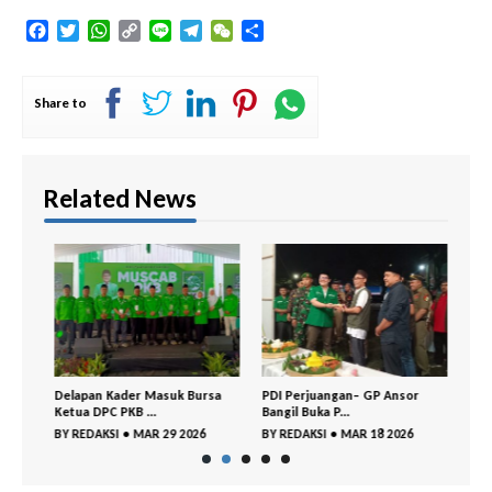
Facebook
Twitter
WhatsApp
Copy
Line
Telegram
WeChat
Share
Link
Share to
Related News
Delapan Kader Masuk Bursa
PDI Perjuangan– GP Ansor
DPC 
Ketua DPC PKB ...
Bangil Buka P...
Gelar
BY
REDAKSI
•
MAR 29 2026
BY
REDAKSI
•
MAR 18 2026
BY
RE