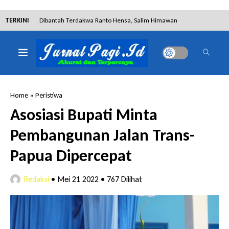
TERKINI
Dibantah Terdakwa Ranto Hensa, Salim Himawan
Tetap Pada Keterangannya
Tim Tabur Kejari Surabaya Ringkus Mulia Wirjanto
Home
»
Peristiwa
Terpidana Penipuan 10 Miliar
Asosiasi Bupati Minta
Pembangunan Jalan Trans-
Lakukan Pencurian dengan Pemberatan,
Papua Dipercepat
Muhammad Syifa Dihukum 4 Bulan Penjara
Redaksi
•
Mei 21 2022
•
767 Dilihat
RSUD Bangil Raih Penghargaan Internasional WSO,
Perkuat Layanan Code Stroke Lewat Webinar