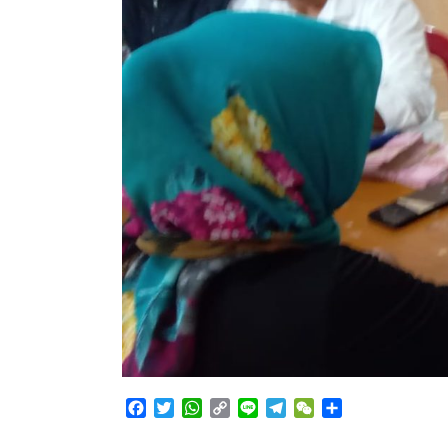
Facebook
Twitter
WhatsApp
Copy
Line
Telegram
WeChat
Share
Link