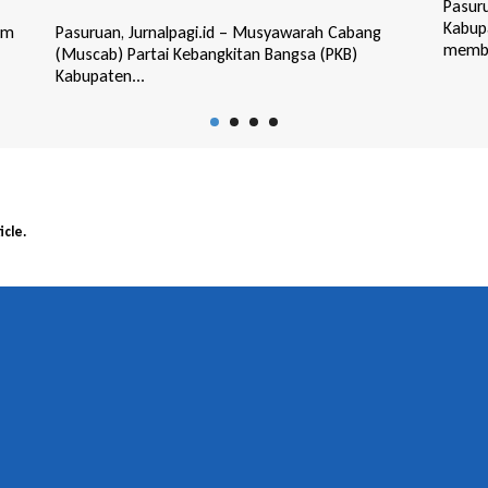
Pasuruan, Jurnalpagi.id / DPC PDI Perjuangan
Kabupaten Pasuruan bersama GP Ansor Bangil
Pasur
membuka Posk...
(DPC)
Kabupa
icle.