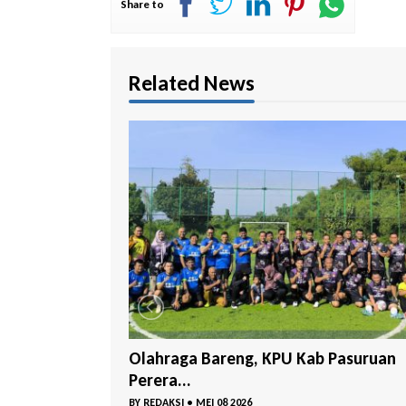
Share to
Related News
 Pasuruan
Delapan Kader Masuk Bursa Ketua D
PKB ...
BY
REDAKSI
•
MAR 29 2026