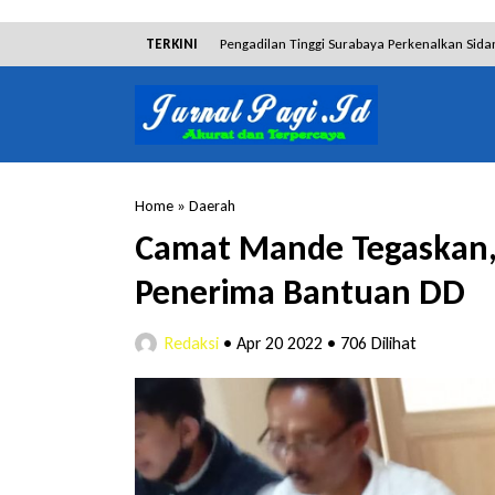
TERKINI
Pengadilan Tinggi Surabaya Perkenalkan Sida
Dibantah Terdakwa Ranto Hensa, Salim Him
Tim Tabur Kejari Surabaya Ringkus Mulia Wir
Lakukan Pencurian dengan Pemberatan, Muh
Home
»
Daerah
RSUD Bangil Raih Penghargaan Internasional
Camat Mande Tegaskan,
Hakim Sebut Saksi Beruntung Tak Terseret 
Penerima Bantuan DD
Redaksi
•
Apr 20 2022
•
706 Dilihat