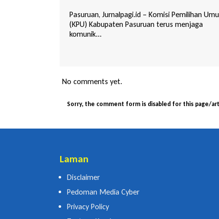
i Pemilihan Umum
Pasuruan, Jurnalpagi.id – Musyawarah Cabang
s menjaga
(Muscab) Partai Kebangkitan Bangsa (PKB)
Kabupaten...
No comments yet.
Sorry, the comment form is disabled for this page/art
Laman
Disclaimer
Pedoman Media Cyber
Privacy Policy