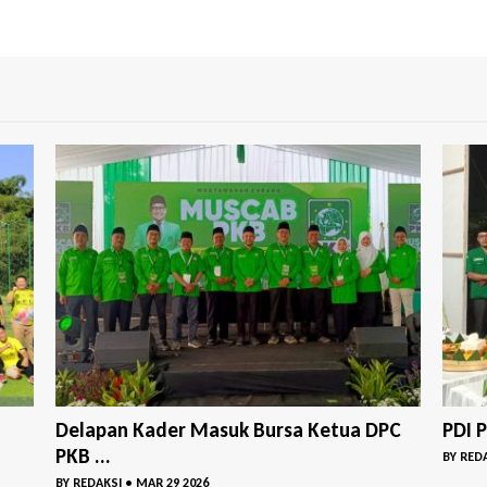
PC
PDI Perjuangan– GP Ansor Bangil Buka P...
DPC 
Perin
BY
REDAKSI
•
MAR 18 2026
BY
RED