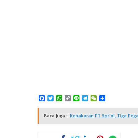
Facebook
Twitter
WhatsApp
Copy
Line
Telegram
WeChat
Share
Link
Baca juga :
Kebakaran PT Sorini, Tiga Peg