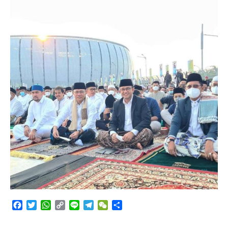
Angkutan Bawang Bombay Tak Sesuai Dokumen
Facebook
Twitter
WhatsApp
Copy
Line
Telegram
WeChat
Share
Link