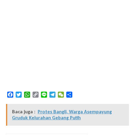
Facebook
Twitter
WhatsApp
Copy
Line
Telegram
WeChat
Share
Link
Baca juga :
Protes Bangli, Warga Asempayung
Gruduk Kelurahan Gebang Putih