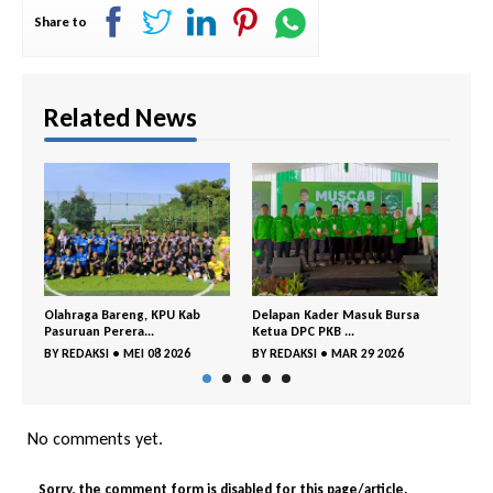
Share to
Related News
 KPU Kab
Delapan Kader Masuk Bursa
PDI Perjuangan– GP Ansor
Ketua DPC PKB ...
Bangil Buka P...
8 2026
BY
REDAKSI
•
MAR 29 2026
BY
REDAKSI
•
MAR 18 2026
No comments yet.
Sorry, the comment form is disabled for this page/article.