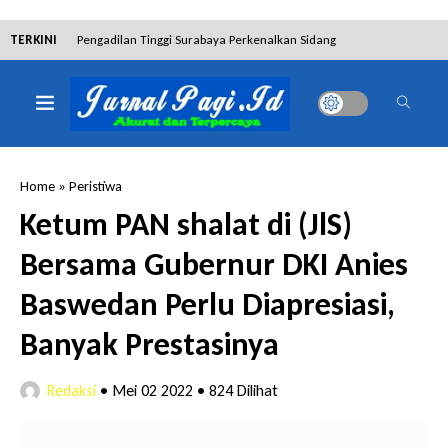
TERKINI
Pengadilan Tinggi Surabaya Perkenalkan Sidang
Elektronik dan Sosialisasikan Ketentuan Baru KUHAP
Dibantah Terdakwa Ranto Hensa, Salim Himawan
Tetap Pada Keterangannya
Home
»
Peristiwa
Tim Tabur Kejari Surabaya Ringkus Mulia Wirjanto
Ketum PAN shalat di (JlS)
Terpidana Penipuan 10 Miliar
Bersama Gubernur DKI Anies
Lakukan Pencurian dengan Pemberatan,
Baswedan Perlu Diapresiasi,
Muhammad Syifa Dihukum 4 Bulan Penjara
Banyak Prestasinya
RSUD Bangil Raih Penghargaan Internasional WSO,
Redaksi
•
Mei 02 2022
•
824 Dilihat
Perkuat Layanan Code Stroke Lewat Webinar
Hakim Sebut Saksi Beruntung Tak Terseret Perkara