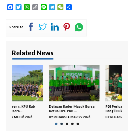
Facebook
Twitter
WhatsApp
Copy
Line
Telegram
WeChat
Share
Link
Share to
Related News
Delapan Kader Masuk Bursa
PDI Perjuangan– GP Ansor
DPC 
Ketua DPC PKB ...
Bangil Buka P...
Gela
BY
REDAKSI
•
MAR 29 2026
BY
REDAKSI
•
MAR 18 2026
BY
R