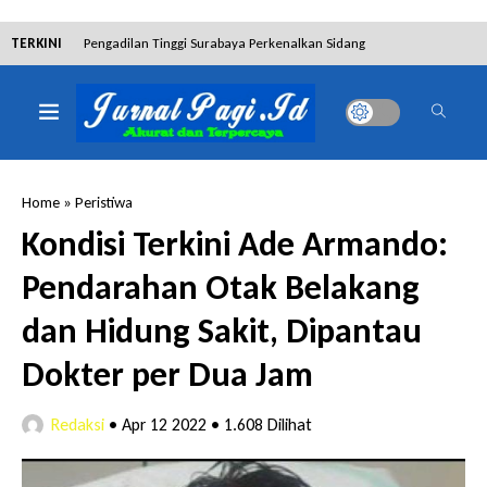
TERKINI
Pengadilan Tinggi Surabaya Perkenalkan Sidang
Elektronik dan Sosialisasikan Ketentuan Baru KUHAP
Dibantah Terdakwa Ranto Hensa, Salim Himawan
Tetap Pada Keterangannya
Home
»
Peristiwa
Tim Tabur Kejari Surabaya Ringkus Mulia Wirjanto
Kondisi Terkini Ade Armando:
Terpidana Penipuan 10 Miliar
Pendarahan Otak Belakang
Lakukan Pencurian dengan Pemberatan,
dan Hidung Sakit, Dipantau
Muhammad Syifa Dihukum 4 Bulan Penjara
Dokter per Dua Jam
RSUD Bangil Raih Penghargaan Internasional WSO,
Redaksi
•
Apr 12 2022
•
1.608 Dilihat
Perkuat Layanan Code Stroke Lewat Webinar
Hakim Sebut Saksi Beruntung Tak Terseret Perkara