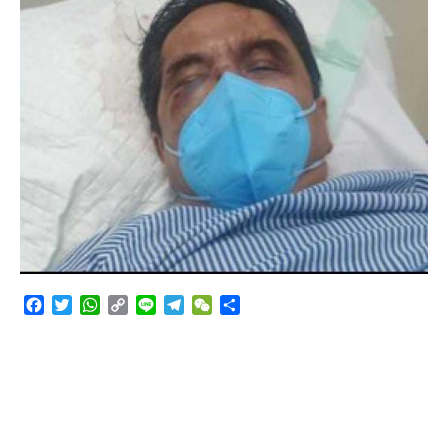
Angkutan Bawang Bombay Tak Sesuai Dokumen
Facebook
Twitter
WhatsApp
Copy
Line
Telegram
WeChat
Share
Link