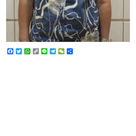
Facebook
Twitter
WhatsApp
Copy
Line
Telegram
WeChat
Share
Link