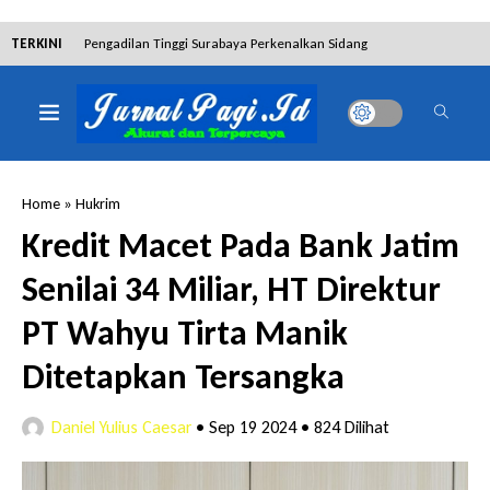
TERKINI
Pengadilan Tinggi Surabaya Perkenalkan Sidang
Elektronik dan Sosialisasikan Ketentuan Baru KUHAP
Dibantah Terdakwa Ranto Hensa, Salim Himawan
Home
»
Hukrim
Tetap Pada Keterangannya
Kredit Macet Pada Bank Jatim
Senilai 34 Miliar, HT Direktur
Tim Tabur Kejari Surabaya Ringkus Mulia Wirjanto
PT Wahyu Tirta Manik
Terpidana Penipuan 10 Miliar
Ditetapkan Tersangka
Daniel Yulius Caesar
•
Sep 19 2024
•
824 Dilihat
Lakukan Pencurian dengan Pemberatan,
Muhammad Syifa Dihukum 4 Bulan Penjara