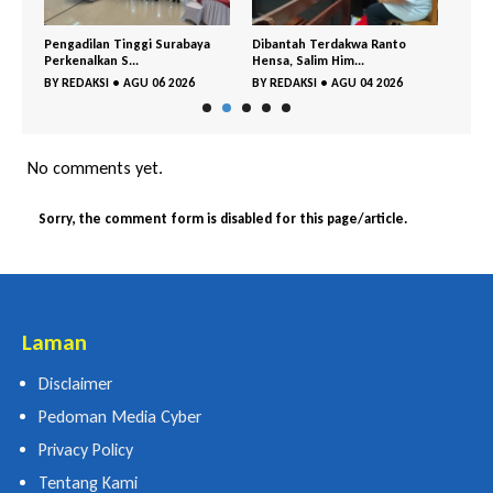
ung
Pengadilan Tinggi Surabaya
Dibantah Terdakwa Ranto
Tim T
Perkenalkan S...
Hensa, Salim Him...
Ringk
BY
REDAKSI
•
AGU 06 2026
BY
REDAKSI
•
AGU 04 2026
BY
RE
No comments yet.
Sorry, the comment form is disabled for this page/article.
Laman
Disclaimer
Pedoman Media Cyber
Privacy Policy
Tentang Kami