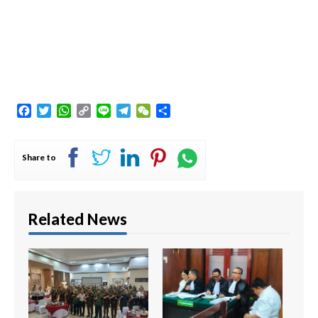
Facebook
Twitter
WhatsApp
Copy
Line
Telegram
WeChat
Share
Link
Share to
Related News