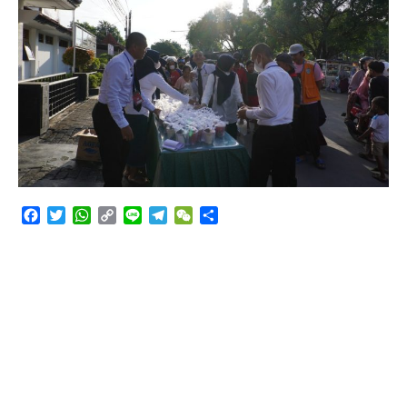
Angkutan Bawang Bombay Tak Sesuai Dokumen
Facebook
Twitter
WhatsApp
Copy
Line
Telegram
WeChat
Share
Link