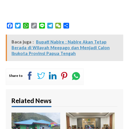
Facebook
Twitter
WhatsApp
Copy
Line
Telegram
WeChat
Share
Link
Baca juga :
Bupati Nabire : Nabire Akan Tetap
Berada di Wilayah Meepago dan Menjadi Calon
Ibukota Provinsi Papua Tengah
Share to
Related News