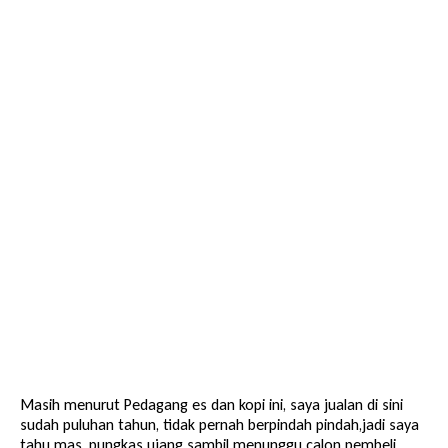
Masih menurut Pedagang es dan kopi ini, saya jualan di sini
sudah puluhan tahun, tidak pernah berpindah pindah,jadi saya
tahu mas, pungkas ujang sambil menunggu calon pembeli