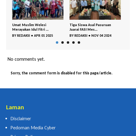
Tiga Siswa Asal Pasuruan
Pengasuh Ponpes Al Yasini KH
1
Juarai FASI Mes...
A Mujib Imr...
25
BY
REDAKSI
•
NOV 04 2024
BY
REDAKSI
•
OKT 28 2024
No comments yet.
Sorry, the comment form is disabled for this page/article.
Laman
Disclaimer
Pedoman Media Cyber