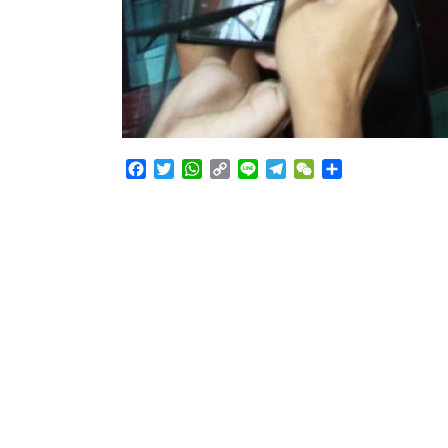
Facebook
Twitter
WhatsApp
Copy
Line
Telegram
WeChat
Share
Link