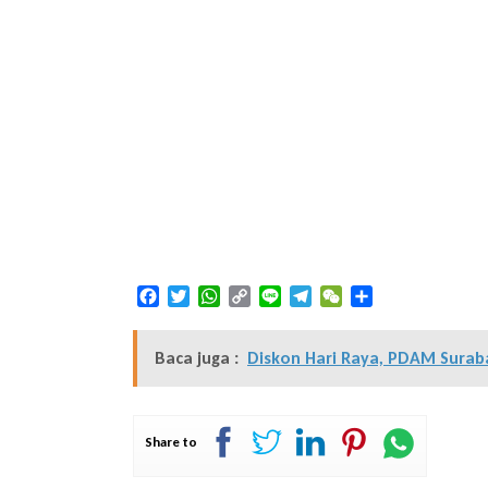
Facebook
Twitter
WhatsApp
Copy
Line
Telegram
WeChat
Share
Link
Baca juga :
Diskon Hari Raya, PDAM Suraba
Share to