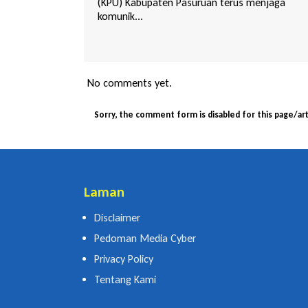
s menjaga
(Muscab) Partai Kebangkitan Bangsa (PKB)
Kabupaten...
No comments yet.
Sorry, the comment form is disabled for this page/art
Laman
Disclaimer
Pedoman Media Cyber
Privacy Policy
Tentang Kami