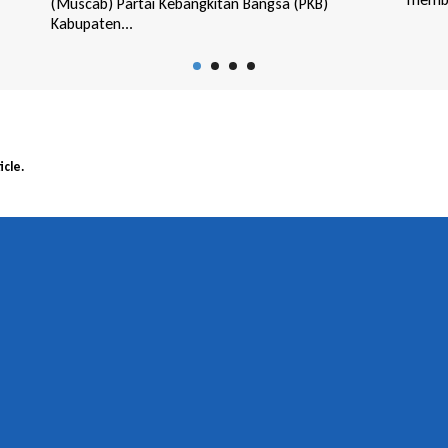
(DPC)
Kabupa
icle.