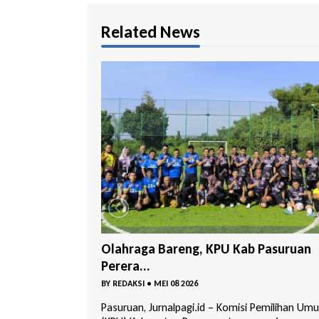
Related News
 Pasuruan
Delapan Kader Masuk Bursa Ketua D
PKB ...
BY
REDAKSI
•
MAR 29 2026
i Pemilihan Umum
Pasuruan, Jurnalpagi.id – Musyawarah Cabang