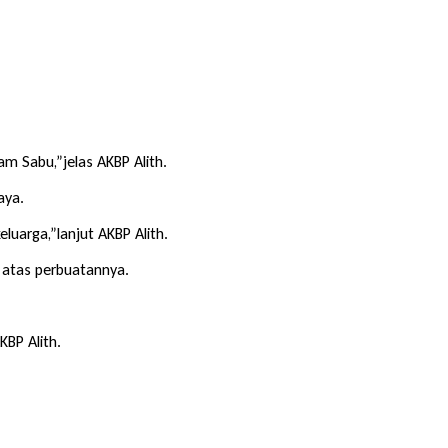
am Sabu,”jelas AKBP Alith.
aya.
uarga,”lanjut AKBP Alith.
n atas perbuatannya.
BP Alith.