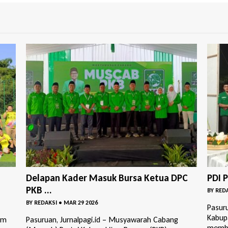
PC
PDI Perjuangan– GP Ansor Bangil Buka P...
DPC 
Perin
BY
REDAKSI
•
MAR 18 2026
BY
RED
Pasuruan, Jurnalpagi.id / DPC PDI Perjuangan
Kabupaten Pasuruan bersama GP Ansor Bangil
Pasur
membuka Posk...