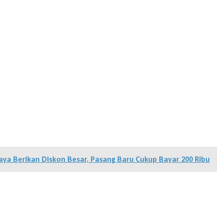
ya Berikan Diskon Besar, Pasang Baru Cukup Bayar 200 Ribu