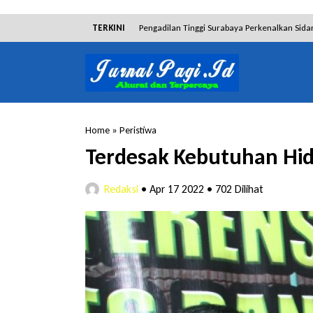
TERKINI
Pengadilan Tinggi Surabaya Perkenalkan Sida
Dibantah Terdakwa Ranto Hensa, Salim Him
Tim Tabur Kejari Surabaya Ringkus Mulia Wir
Lakukan Pencurian dengan Pemberatan, Muh
Home
»
Peristiwa
RSUD Bangil Raih Penghargaan Internasional
Terdesak Kebutuhan Hidu
Hakim Sebut Saksi Beruntung Tak Terseret 
Redaksi
•
Apr 17 2022
•
702 Dilihat