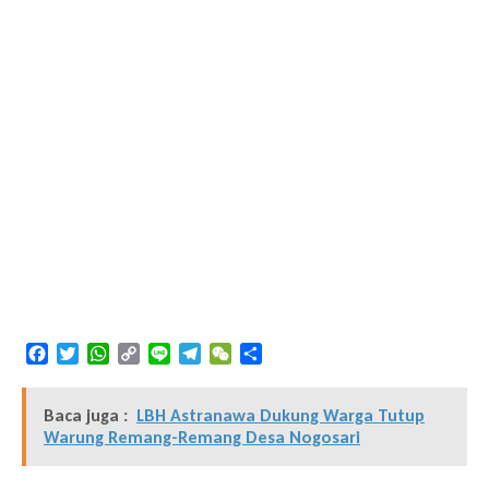
Facebook
Twitter
WhatsApp
Copy
Line
Telegram
WeChat
Share
Link
Baca juga :
LBH Astranawa Dukung Warga Tutup
Warung Remang-Remang Desa Nogosari