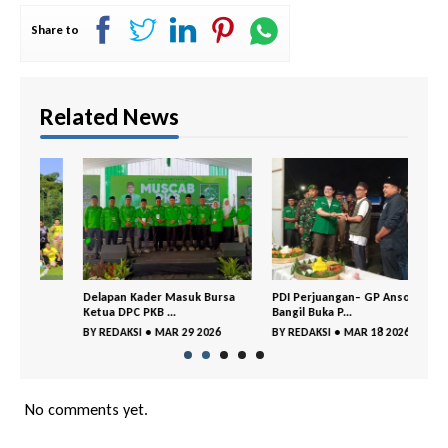
Share to
Related News
Delapan Kader Masuk Bursa
PDI Perjuangan– GP Ansor
DPC 
Ketua DPC PKB ...
Bangil Buka P...
Gelar
BY
REDAKSI
•
MAR 29 2026
BY
REDAKSI
•
MAR 18 2026
BY
RE
No comments yet.