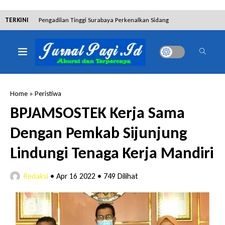
TERKINI
Pengadilan Tinggi Surabaya Perkenalkan Sidang
Elektronik dan Sosialisasikan Ketentuan Baru KUHAP
Dibantah Terdakwa Ranto Hensa, Salim Himawan
Tetap Pada Keterangannya
Home
»
Peristiwa
Tim Tabur Kejari Surabaya Ringkus Mulia Wirjanto
BPJAMSOSTEK Kerja Sama
Terpidana Penipuan 10 Miliar
Dengan Pemkab Sijunjung
Lakukan Pencurian dengan Pemberatan,
Lindungi Tenaga Kerja Mandiri
Muhammad Syifa Dihukum 4 Bulan Penjara
Redaksi
•
Apr 16 2022
•
749 Dilihat
RSUD Bangil Raih Penghargaan Internasional WSO,
Perkuat Layanan Code Stroke Lewat Webinar
Hakim Sebut Saksi Beruntung Tak Terseret Perkara