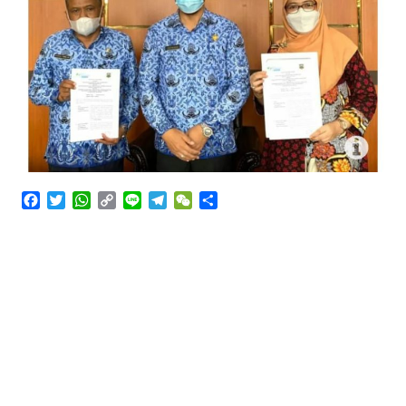
Angkutan Bawang Bombay Tak Sesuai Dokumen
Facebook
Twitter
WhatsApp
Copy
Line
Telegram
WeChat
Share
Link