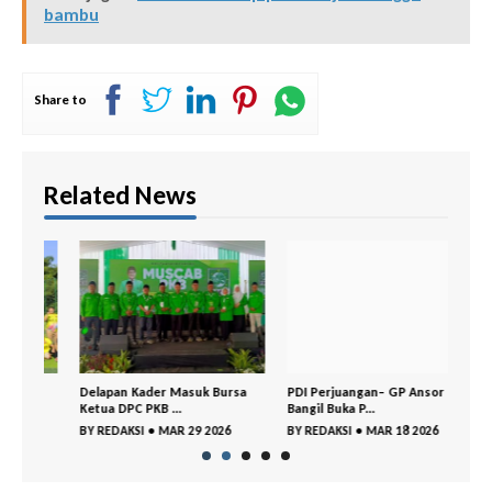
bambu
Share to
Related News
Delapan Kader Masuk Bursa
PDI Perjuangan– GP Ansor
DPC 
Ketua DPC PKB ...
Bangil Buka P...
Gelar
BY
REDAKSI
•
MAR 29 2026
BY
REDAKSI
•
MAR 18 2026
BY
RE