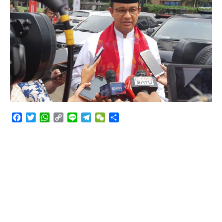
Angkutan Bawang Bombay Tak Sesuai Dokumen
Facebook
Twitter
WhatsApp
Copy
Line
Telegram
WeChat
Share
Link