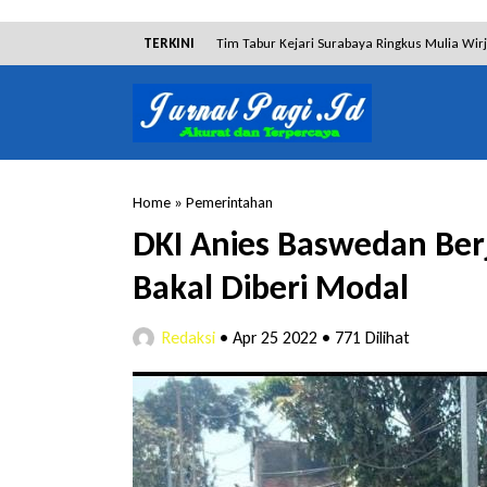
TERKINI
Tim Tabur Kejari Surabaya Ringkus Mulia Wir
Lakukan Pencurian dengan Pemberatan, Muh
RSUD Bangil Raih Penghargaan Internasional
Kejari Surabaya Amankan Barang Bukti 9 Mili
Home
»
Pemerintahan
Dalam Proses Hukum, Sengketa Lahan Gebang
DKI Anies Baswedan Ber
Dibantah Terdakwa Ranto Hensa, Salim Him
Bakal Diberi Modal
Redaksi
•
Apr 25 2022
•
771 Dilihat