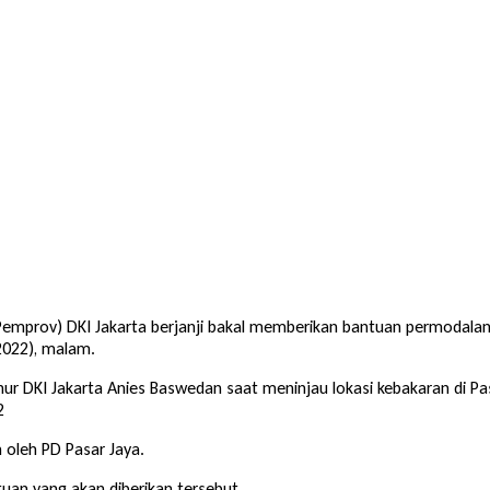
 (Pemprov) DKI Jakarta berjanji bakal memberikan bantuan permodalan
2022), malam.
ur DKI Jakarta Anies Baswedan saat meninjau lokasi kebakaran di Pa
2
 oleh PD Pasar Jaya.
uan yang akan diberikan tersebut.