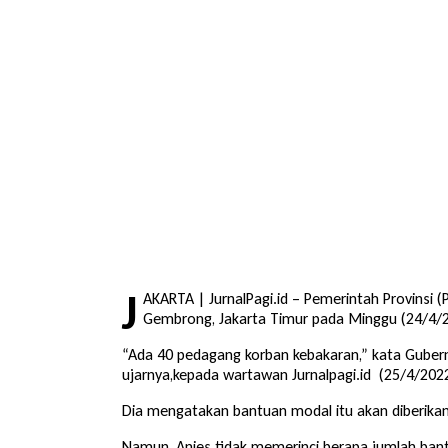
J
AKARTA | JurnalPagi.id – Pemerintah Provinsi
Gembrong, Jakarta Timur pada Minggu (24/4/
“Ada 40 pedagang korban kebakaran,” kata Gubern
ujarnya,kepada wartawan Jurnalpagi.id (25/4/202
Dia mengatakan bantuan modal itu akan diberikan
Namun, Anies tidak memerinci berapa jumlah bant