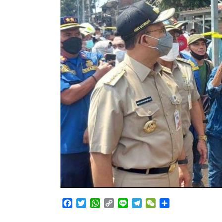
Facebook
Twitter
WhatsApp
Copy
Line
Telegram
WeChat
Share
Link