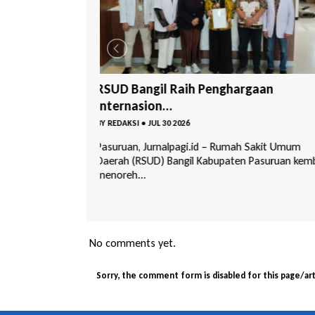
rgaan
RSUD Grati Beri Layanan Vaksin
Internasi...
BY
REDAKSI
•
JUL 24 2026
h Sakit Umum
Pasuruan, Jurnalpagi.id – Rumah Sakit Umum
 Pasuruan kembali
Daerah (RSUD) Grati Kabupaten Pasuruan kini
menghadirka...
No comments yet.
Sorry, the comment form is disabled for this page/art