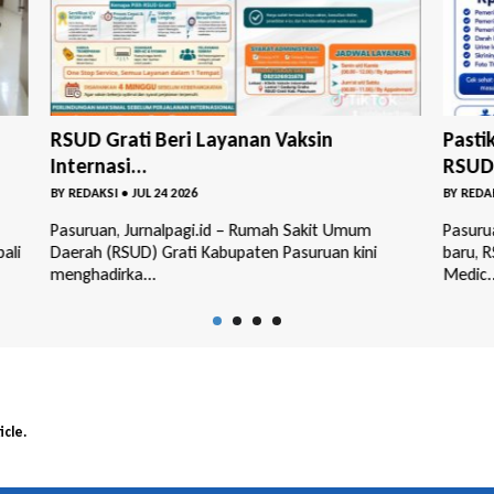
Pastikan Anak Sehat Masuk Sekolah,
Rape
RSUD ...
2025 
BY
REDAKSI
•
JUL 01 2026
BY
RED
Pasuruan, Jurnalpagi.id – Menyambut tahun ajaran
Pasuru
baru, RSUD Bangil meluncurkan program Paket
Daera
Medic...
icle.