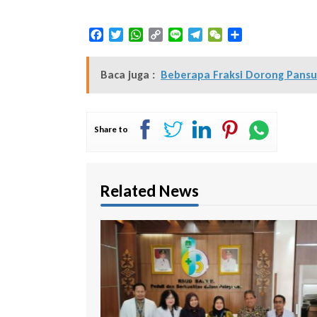
Facebook
Twitter
WhatsApp
Copy
Line
Telegram
WeChat
Share
Link
Baca juga :
Beberapa Fraksi Dorong Pansu
Share to
Related News