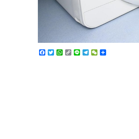
Facebook
Twitter
WhatsApp
Copy
Line
Telegram
WeChat
Share
Link