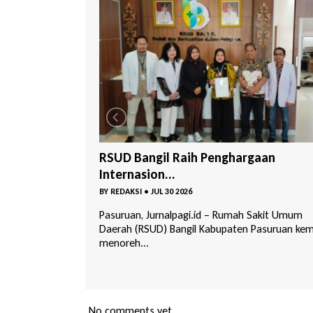
rgaan
RSUD Grati Beri Layanan Vaksin
Internasi...
BY
REDAKSI
•
JUL 24 2026
h Sakit Umum
Pasuruan, Jurnalpagi.id – Rumah Sakit Umum
 Pasuruan kembali
Daerah (RSUD) Grati Kabupaten Pasuruan kini
menghadirka...
No comments yet.