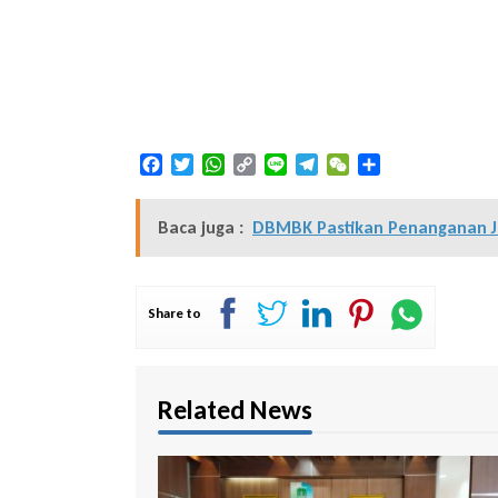
Facebook
Twitter
WhatsApp
Copy
Line
Telegram
WeChat
Share
Link
Baca juga :
DBMBK Pastikan Penanganan Ja
Share to
Related News