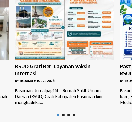
Pastikan Anak Sehat Masuk Sekolah,
Rape
RSUD ...
2025 
BY
REDAKSI
•
JUL 01 2026
BY
RED
Pasuruan, Jurnalpagi.id – Menyambut tahun ajaran
Pasuru
baru, RSUD Bangil meluncurkan program Paket
Daera
Medic...