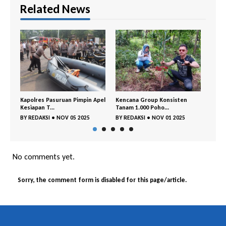
Related News
n Apel
Kencana Group Konsisten
Cegah Sejak Dini, BNNK
Gem
Tanam 1.000 Poho...
Pasuruan dan Polr...
Kej
5
BY
REDAKSI
•
NOV 01 2025
BY
REDAKSI
•
OKT 29 2025
BY
No comments yet.
Sorry, the comment form is disabled for this page/article.