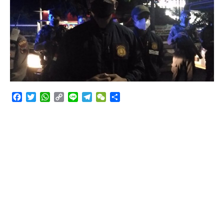
Angkutan Bawang Bombay Tak Sesuai Dokumen
Facebook
Twitter
WhatsApp
Copy
Line
Telegram
WeChat
Share
Link