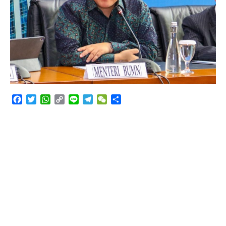
Angkutan Bawang Bombay Tak Sesuai Dokumen
Facebook
Twitter
WhatsApp
Copy
Line
Telegram
WeChat
Share
Link