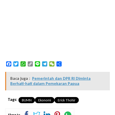
Facebook
Twitter
WhatsApp
Copy
Line
Telegram
WeChat
Share
Link
Baca juga :
Pemerintah dan DPR RI Diminta
Berhati-hati dalam Pemekaran Papua
Tags:
BUMN
Ekonomi
Erick Thohir
Share to