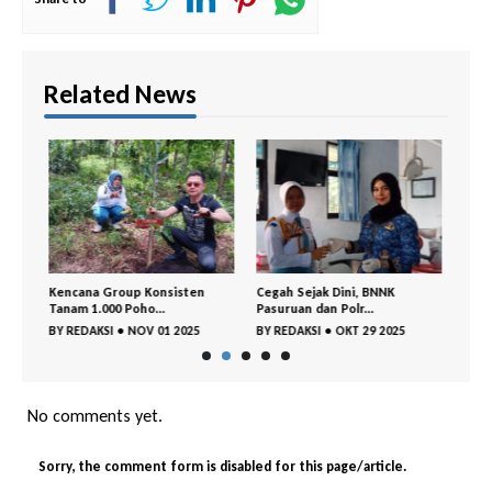
Related News
Apel
Kencana Group Konsisten
Cegah Sejak Dini, BNNK
Gemp
Tanam 1.000 Poho...
Pasuruan dan Polr...
Kejay
BY
REDAKSI
•
NOV 01 2025
BY
REDAKSI
•
OKT 29 2025
BY
RE
No comments yet.
Sorry, the comment form is disabled for this page/article.