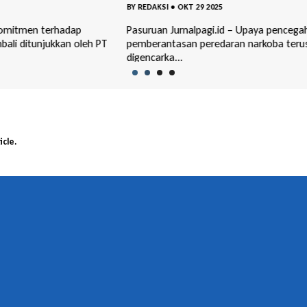
BY
REDAKSI
•
OKT 29 2025
BY
RED
Pasuruan Jurnalpagi.id – Upaya pencegahan dan
Pasuru
h PT
pemberantasan peredaran narkoba terus
keseb
digencarka...
memas
icle.