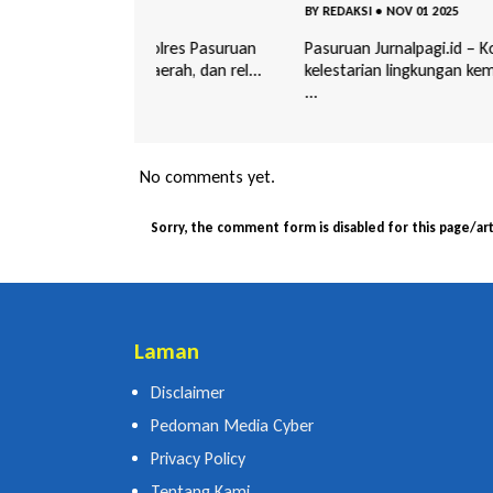
BY
REDAKSI
•
NOV 01 2025
 Polres Pasuruan
Pasuruan Jurnalpagi.id – Komitmen terhadap
erah, dan rel...
kelestarian lingkungan kembali ditunjukkan ole
...
No comments yet.
Sorry, the comment form is disabled for this page/art
Laman
Disclaimer
Pedoman Media Cyber
Privacy Policy
Tentang Kami