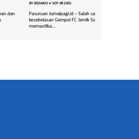
AKSI
•
SEP 08 2025
BY
REDAKSI
•
JUN 24 202
an Jurnalpagi.id – Salah satu official tim
Surabaya | Jurnalpa
elasan Gempol FC Jemik Sadiman
Khoirudin Umar Fah
tika...
Univer...