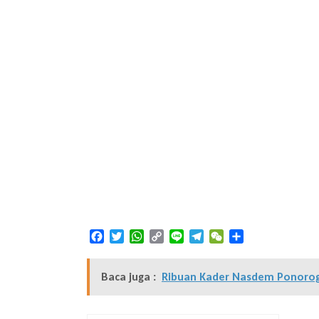
Facebook
Twitter
WhatsApp
Copy
Line
Telegram
WeChat
Share
Link
Baca juga :
Ribuan Kader Nasdem Ponorogo