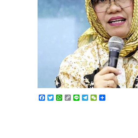
Facebook
Twitter
WhatsApp
Copy
Line
Telegram
WeChat
Share
Link