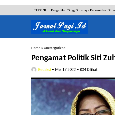
TERKINI
Pengadilan Tinggi Surabaya Perkenalkan Sida
Dibantah Terdakwa Ranto Hensa, Salim Him
Tim Tabur Kejari Surabaya Ringkus Mulia Wir
Lakukan Pencurian dengan Pemberatan, Muh
Home
»
Uncategorized
RSUD Bangil Raih Penghargaan Internasional
Pengamat Politik Siti Zu
Hakim Sebut Saksi Beruntung Tak Terseret 
Redaksi
•
Mei 17 2022
•
834 Dilihat