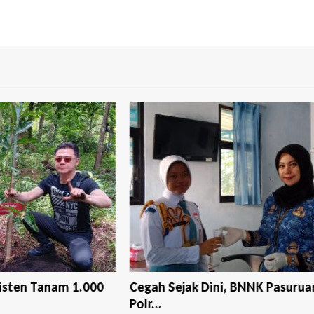
00
Cegah Sejak Dini, BNNK Pasuruan dan
Gemp
Polr...
La...