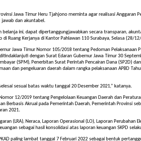
h Provinsi Jawa Timur Heru Tjahjono meminta agar realisasi Anggaran
g jawab dan akuntabel.
 belanja ini, dapat dipertanggungjawabkan secara transparan, akunta
o di Ruang Kerjanya di Kantor Pahlawan 110 Surabaya, Selasa (28/12
ernur Jawa Timur Nomor 105/2018 tentang Pedoman Pelaksanaan Pe
itindaklanjuti dengan Surat Edaran Gubernur Jawa Timur 30 Septemb
mbayar (SPM), Penerbitan Surat Perintah Pencairan Dana (SP2D) da
imaan dan pengeluaran daerah dalam rangka pelaksanaan APBD Tahun
selesai sesuai batas waktu tanggal 20 Desember 2021,” katanya.
Nomor 12/2019 tentang Pengelolaan Keuangan Daerah dan Peratura
n Berbasis Akrual pada Pemerintah Daerah, Pemerintah Provinsi se
ran 2021.
nggaran (LRA), Neraca, Laporan Operasional (LO), Laporan Perubahan E
uangan sebagai hasil konsolidasi atas laporan keuangan SKPD selaku
PKAD paling lambat tanggal 7 Februari 2022 sebagai bentuk perta