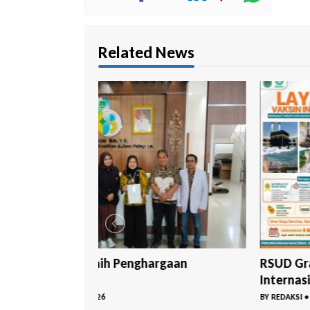
Related News
rgaan
RSUD Grati Beri Layanan Vaksin
Internasi...
BY
REDAKSI
•
JUL 24 2026