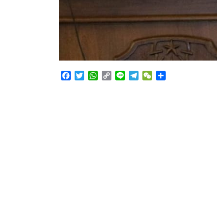
Facebook
Twitter
WhatsApp
Copy
Line
Telegram
WeChat
Share
Link