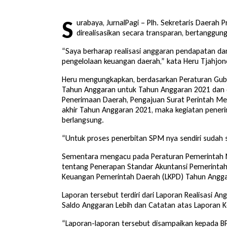
S
urabaya, JurnalPagi – Plh. Sekretaris Daera
direalisasikan secara transparan, bertanggun
“Saya berharap realisasi anggaran pendapatan dan
pengelolaan keuangan daerah,” kata Heru Tjahjon
Heru mengungkapkan, berdasarkan Peraturan Gub
Tahun Anggaran untuk Tahun Anggaran 2021 dan d
Penerimaan Daerah, Pengajuan Surat Perintah Me
akhir Tahun Anggaran 2021, maka kegiatan pener
berlangsung.
“Untuk proses penerbitan SPM nya sendiri sudah 
Sementara mengacu pada Peraturan Pemerintah 
tentang Penerapan Standar Akuntansi Pemerintaha
Keuangan Pemerintah Daerah (LKPD) Tahun Angga
Laporan tersebut terdiri dari Laporan Realisasi A
Saldo Anggaran Lebih dan Catatan atas Laporan Ke
“Laporan-laporan tersebut disampaikan kepada B