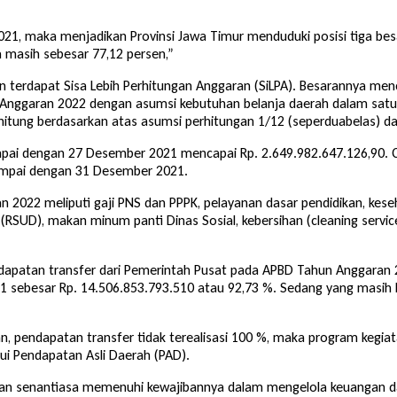
1, maka menjadikan Provinsi Jawa Timur menduduki posisi tiga besar
ta masih sebesar 77,12 persen,”
an terdapat Sisa Lebih Perhitungan Anggaran (SiLPA). Besarannya men
Anggaran 2022 dengan asumsi kebutuhan belanja daerah dalam satu b
ihitung berdasarkan atas asumsi perhitungan 1/12 (seperduabelas) d
mpai dengan 27 Desember 2021 mencapai Rp. 2.649.982.647.126,90. C
ampai dengan 31 Desember 2021.
022 meliputi gaji PNS dan PPPK, pelayanan dasar pendidikan, kesehata
UD), makan minum panti Dinas Sosial, kebersihan (cleaning service
apatan transfer dari Pemerintah Pusat pada APBD Tahun Anggaran 2
 sebesar Rp. 14.506.853.793.510 atau 92,73 %. Sedang yang masih b
n, pendapatan transfer tidak terealisasi 100 %, maka program kegiat
ui Pendapatan Asli Daerah (PAD).
an senantiasa memenuhi kewajibannya dalam mengelola keuangan da