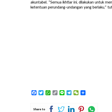
akuntabel. “Semua ikhtiar ini, dilakukan untuk 
ketentuan perundang-undangan yang berlaku,” tut
Facebook
Twitter
WhatsApp
Copy
Line
Telegram
WeChat
Share
Link
Share to