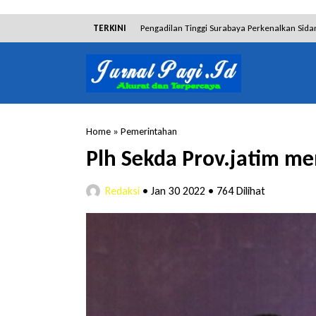
TERKINI
Pengadilan Tinggi Surabaya Perkenalkan Sida
Dibantah Terdakwa Ranto Hensa, Salim Him
Tim Tabur Kejari Surabaya Ringkus Mulia Wir
Lakukan Pencurian dengan Pemberatan, Muh
Home
»
Pemerintahan
RSUD Bangil Raih Penghargaan Internasional
Plh Sekda Prov.jatim me
Hakim Sebut Saksi Beruntung Tak Terseret 
Redaksi
•
Jan 30 2022
•
764 Dilihat