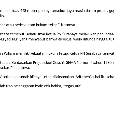
rumah seluas 448 meter persegi tersebut juga masih dalam proses 
by.
aht atau berkekuatan hukum tetap,” tuturnya.
data tersebut, seharusnya Ketua PN Surabaya melakukan penundaan e
Mulyadi Nur, yang menyebut bahwa eksekusi wajib ditunda hingga gu
Wiliam memiliki kekuatan hukum tetap, Ketua PN Surabaya ternyat
apan. Berdasarkan Prejudicieel Geschil, SEMA Nomor 4 tahun 1980
ekusi,” lanjutnya.
terhadap rumah klienya tetap dilaksanakan, Arif menilai hal itu seb
lakukan pelanggaran kode etik hakim,” tegas Arif.