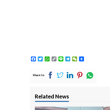
Facebook
Twitter
WhatsApp
Copy
Line
Telegram
WeChat
Share
Link
Share to
Related News