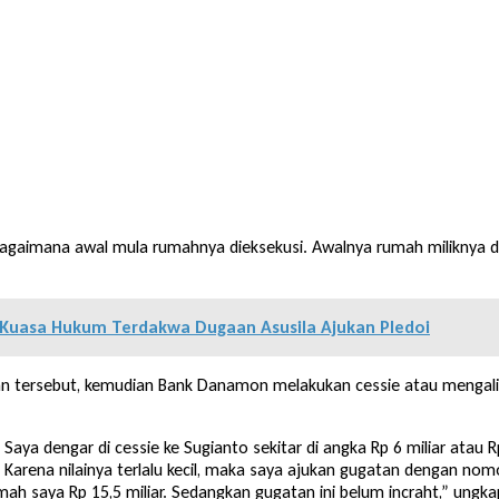
bagaimana awal mula rumahnya dieksekusi. Awalnya rumah miliknya d
, Kuasa Hukum Terdakwa Dugaan Asusila Ajukan Pledoi
man tersebut, kemudian Bank Danamon melakukan cessie atau mengal
Saya dengar di cessie ke Sugianto sekitar di angka Rp 6 miliar atau Rp 
 Karena nilainya terlalu kecil, maka saya ajukan gugatan dengan no
mah saya Rp 15,5 miliar. Sedangkan gugatan ini belum incraht,” ungka