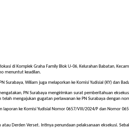
lokasi di Komplek Graha Family Blok U-06, Kelurahan Babatan, Kecam
no menuntut keadilan.
e PN Surabaya, Wiliam juga melaporkan ke Komisi Yudisial (KY) dan
y mengatakan, PN Surabaya mengirimkan surat pemberitahuan ekseku
am telah mengajukan gugatan perlawanan ke PN Surabaya dengan nom
n laporan ke Komisi Yudisial Nomor 0657/VIII/2024/P dan Nomor 06
atau Derden Verset. Intinya penundaan pelaksanaan eksekusi. Seba