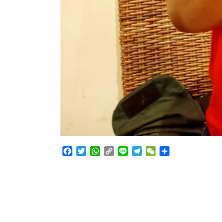
Facebook
Twitter
WhatsApp
Copy
Line
Telegram
WeChat
Share
Link