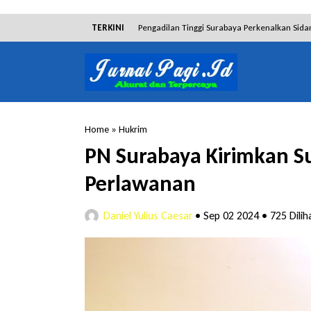
TERKINI
Pengadilan Tinggi Surabaya Perkenalkan Sida
Dibantah Terdakwa Ranto Hensa, Salim Him
Tim Tabur Kejari Surabaya Ringkus Mulia Wir
Lakukan Pencurian dengan Pemberatan, Muh
Home
»
Hukrim
RSUD Bangil Raih Penghargaan Internasional
PN Surabaya Kirimkan S
Hakim Sebut Saksi Beruntung Tak Terseret 
Perlawanan
Daniel Yulius Caesar
•
Sep 02 2024
•
725 Dilih