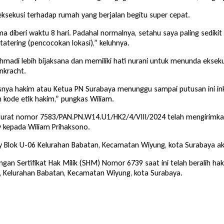
ksekusi terhadap rumah yang berjalan begitu super cepat.
a diberi waktu 8 hari. Padahal normalnya, setahu saya paling sedikit
tatering (pencocokan lokasi),” keluhnya.
hmadi lebih bijaksana dan memiliki hati nurani untuk menunda ekse
nkracht.
nya hakim atau Ketua PN Surabaya menunggu sampai putusan ini inkr
n kode etik hakim,” pungkas Wiliam.
 surat nomor 7583/PAN.PN.W14.U1/HK2/4/VIII/2024 telah mengirimk
kepada Wiliam Prihaksono.
 Blok U-06 Kelurahan Babatan, Kecamatan Wiyung, kota Surabaya ak
gan Sertifikat Hak Milik (SHM) Nomor 6739 saat ini telah beralih h
, Kelurahan Babatan, Kecamatan Wiyung, kota Surabaya.