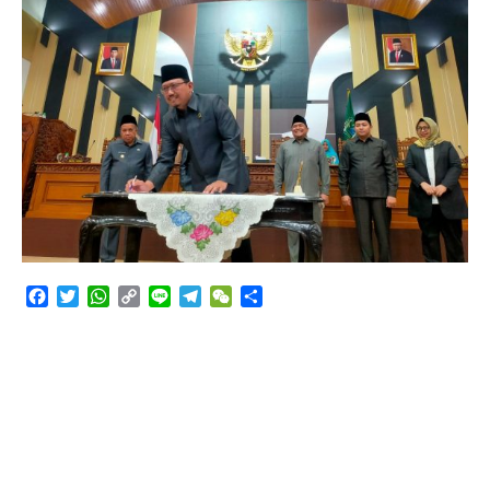
Tetap Pada Keterangannya
Facebook
Twitter
WhatsApp
Copy
Line
Telegram
WeChat
Share
Link