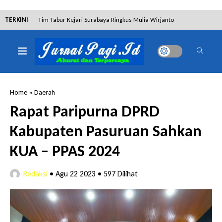
TERKINI
Tim Tabur Kejari Surabaya Ringkus Mulia Wirjanto
Terpidana Penipuan 10 Miliar
Lakukan Pencurian dengan Pemberatan,
Muhammad Syifa Dihukum 4 Bulan Penjara
Home
»
Daerah
RSUD Bangil Raih Penghargaan Internasional WSO,
Rapat Paripurna DPRD
Perkuat Layanan Code Stroke Lewat Webinar
Kabupaten Pasuruan Sahkan
Kejari Surabaya Amankan Barang Bukti 9 Miliar
KUA – PPAS 2024
Rupiah TPPU Judol 188BET
Redaksi
•
Agu 22 2023
•
597 Dilihat
Dalam Proses Hukum, Sengketa Lahan Gebang Putih
Justru Terdapat Aktivitas Pembangunan
Dibantah Terdakwa Ranto Hensa, Salim Himawan