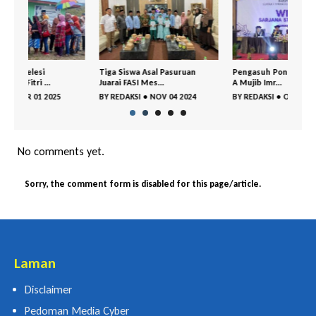
Tiga Siswa Asal Pasuruan
Pengasuh Ponpes Al Yasini KH
1.000
Juarai FASI Mes...
A Mujib Imr...
Peme
BY
REDAKSI
•
NOV 04 2024
BY
REDAKSI
•
OKT 28 2024
BY
RE
No comments yet.
Sorry, the comment form is disabled for this page/article.
Laman
Disclaimer
Pedoman Media Cyber