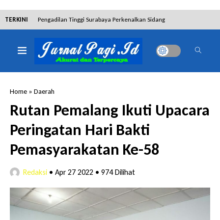
TERKINI
Pengadilan Tinggi Surabaya Perkenalkan Sidang
Elektronik dan Sosialisasikan Ketentuan Baru KUHAP
Dibantah Terdakwa Ranto Hensa, Salim Himawan
Tetap Pada Keterangannya
Home
»
Daerah
Tim Tabur Kejari Surabaya Ringkus Mulia Wirjanto
Rutan Pemalang Ikuti Upacara
Terpidana Penipuan 10 Miliar
Peringatan Hari Bakti
Lakukan Pencurian dengan Pemberatan,
Pemasyarakatan Ke-58
Muhammad Syifa Dihukum 4 Bulan Penjara
Redaksi
•
Apr 27 2022
•
974 Dilihat
RSUD Bangil Raih Penghargaan Internasional WSO,
Perkuat Layanan Code Stroke Lewat Webinar
Hakim Sebut Saksi Beruntung Tak Terseret Perkara