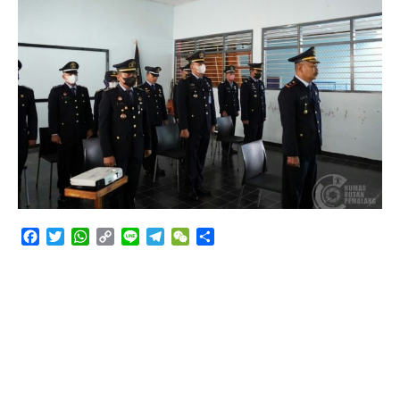
Angkutan Bawang Bombay Tak Sesuai Dokumen
Facebook
Twitter
WhatsApp
Copy
Line
Telegram
WeChat
Share
Link