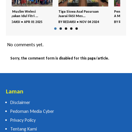
Tiga Siswa Asal Pasuruan
Pengasuh Ponpes Al Yasini KH
1.000
Juarai FASI Mes...
A Mujib Imr...
Peme
BY
REDAKSI
•
NOV 04 2024
BY
REDAKSI
•
OKT 28 2024
BY
RE
No comments yet.
Sorry, the comment form is disabled for this page/article.
Laman
Disclaimer
Pedoman Media Cyber
Privacy Policy
Tentang Kami