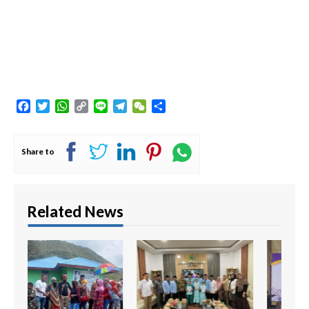
Facebook
Twitter
WhatsApp
Copy
Line
Telegram
WeChat
Share
Link
Share to
Related News