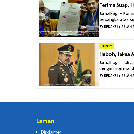
Terima Suap, H
JurnalPagi – Komi
tersangka atas su
BY
REDAKSI
• 29 JAN 
Hukrim
Heboh, Jaksa A
JurnalPagi – Jak
dengan nominal di
BY
REDAKSI
• 29 JAN 
Laman
Disclaimer