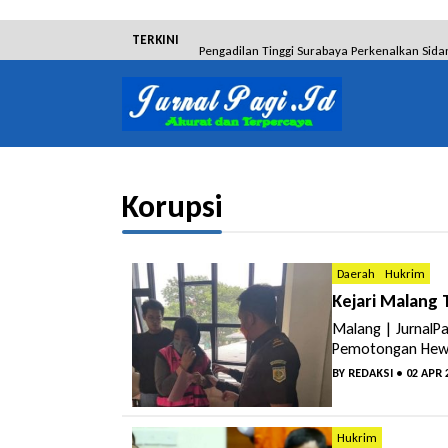
TERKINI
Pengadilan Tinggi Surabaya Perkenalkan Sida
Dibantah Terdakwa Ranto Hensa, Salim Him
Tim Tabur Kejari Surabaya Ringkus Mulia Wir
Lakukan Pencurian dengan Pemberatan, Muh
Korupsi
RSUD Bangil Raih Penghargaan Internasional
Hakim Sebut Saksi Beruntung Tak Terseret 
Daerah
Hukrim
Kejari Malang
Malang | JurnalPa
Pemotongan Hewan
BY
REDAKSI
• 02 APR 
Hukrim