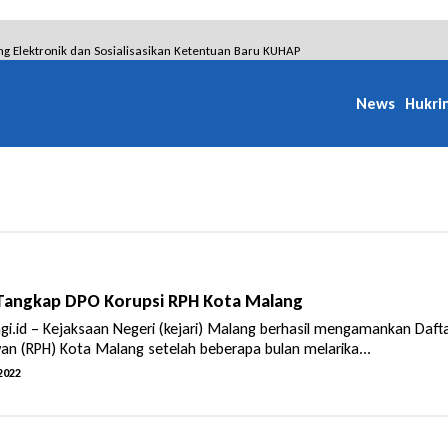
ng Elektronik dan Sosialisasikan Ketentuan Baru KUHAP
awan Tetap Pada Keterangannya
News
Hukri
janto Terpidana Penipuan 10 Miliar
ammad Syifa Dihukum 4 Bulan Penjara
 WSO, Perkuat Layanan Code Stroke Lewat Webinar
Perkara Angkutan Bawang Bombay Tak Sesuai Dokumen
 Tangkap DPO Korupsi RPH Kota Malang
gi.id – Kejaksaan Negeri (kejari) Malang berhasil mengamankan Daf
 (RPH) Kota Malang setelah beberapa bulan melarika...
2022