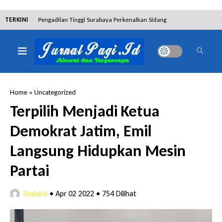
TERKINI
Pengadilan Tinggi Surabaya Perkenalkan Sidang
Elektronik dan Sosialisasikan Ketentuan Baru KUHAP
Dibantah Terdakwa Ranto Hensa, Salim Himawan
Home
»
Uncategorized
Tetap Pada Keterangannya
Terpilih Menjadi Ketua
Demokrat Jatim, Emil
Tim Tabur Kejari Surabaya Ringkus Mulia Wirjanto
Langsung Hidupkan Mesin
Terpidana Penipuan 10 Miliar
Partai
Redaksi
•
Apr 02 2022
•
754 Dilihat
Lakukan Pencurian dengan Pemberatan,
Muhammad Syifa Dihukum 4 Bulan Penjara