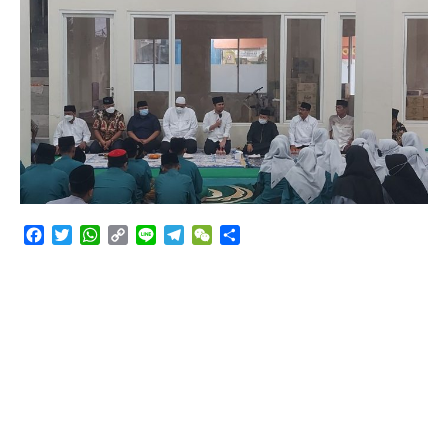
RSUD Bangil Raih Penghargaan Internasional WSO,
Perkuat Layanan Code Stroke Lewat Webinar
Hakim Sebut Saksi Beruntung Tak Terseret Perkara
Angkutan Bawang Bombay Tak Sesuai Dokumen
Facebook
Twitter
WhatsApp
Copy
Line
Telegram
WeChat
Share
Link