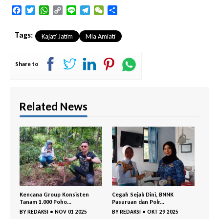
Facebook
Twitter
WhatsApp
Copy
Line
Telegram
WeChat
Share
Link
Tags:
Kajati Jatim
Mia Amiati
Share to
Related News
Apel
Kencana Group Konsisten
Cegah Sejak Dini, BNNK
Gemp
Tanam 1.000 Poho...
Pasuruan dan Polr...
Kejay
BY
REDAKSI
•
NOV 01 2025
BY
REDAKSI
•
OKT 29 2025
BY
RE