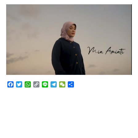
Angkutan Bawang Bombay Tak Sesuai Dokumen
Facebook
Twitter
WhatsApp
Copy
Line
Telegram
WeChat
Share
Link