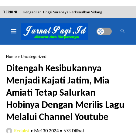
TERKINI
Pengadilan Tinggi Surabaya Perkenalkan Sidang
Elektronik dan Sosialisasikan Ketentuan Baru KUHAP
Dibantah Terdakwa Ranto Hensa, Salim Himawan
Tetap Pada Keterangannya
Home
»
Uncategorized
Tim Tabur Kejari Surabaya Ringkus Mulia Wirjanto
Ditengah Kesibukannya
Terpidana Penipuan 10 Miliar
Menjadi Kajati Jatim, Mia
Lakukan Pencurian dengan Pemberatan,
Amiati Tetap Salurkan
Muhammad Syifa Dihukum 4 Bulan Penjara
Hobinya Dengan Merilis Lagu
RSUD Bangil Raih Penghargaan Internasional WSO,
Melalui Channel Youtube
Perkuat Layanan Code Stroke Lewat Webinar
Redaksi
•
Mei 30 2024
•
573 Dilihat
Hakim Sebut Saksi Beruntung Tak Terseret Perkara