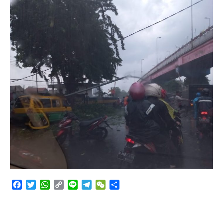
Angkutan Bawang Bombay Tak Sesuai Dokumen
Facebook
Twitter
WhatsApp
Copy
Line
Telegram
WeChat
Share
Link