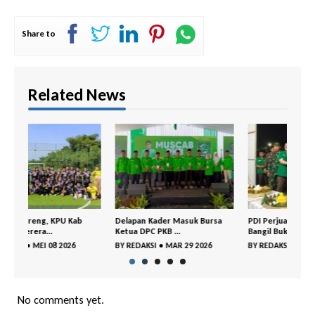
Share to
Related News
Delapan Kader Masuk Bursa
PDI Perjuangan– GP Ansor
DPC 
Ketua DPC PKB ...
Bangil Buka P...
Gelar
BY
REDAKSI
•
MAR 29 2026
BY
REDAKSI
•
MAR 18 2026
BY
R
No comments yet.