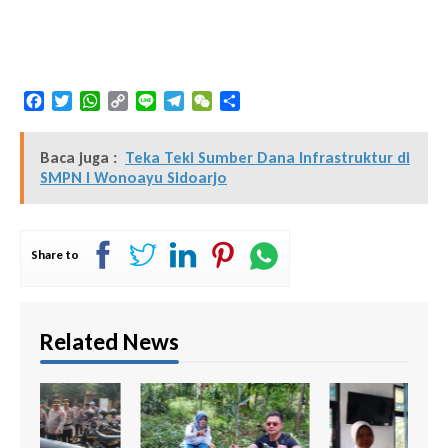
Facebook
Twitter
WhatsApp
Copy
Line
Telegram
WeChat
Share
Link
Baca juga :
Teka Teki Sumber Dana Infrastruktur di
SMPN I Wonoayu Sidoarjo
Share to
Related News