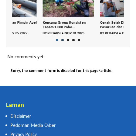
 Apel
Kencana Group Konsisten
Cegah Sejak Dini, BNNK
Gemp
Tanam 1.000 Poho...
Pasuruan dan Polr...
Keja
BY
REDAKSI
•
NOV 01 2025
BY
REDAKSI
•
OKT 29 2025
BY
R
No comments yet.
Sorry, the comment form is disabled for this page/article.
Laman
Disclaimer
Pedoman Media Cyber
Privacy Policy