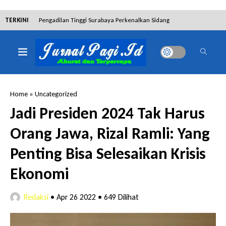
TERKINI
Pengadilan Tinggi Surabaya Perkenalkan Sidang
Elektronik dan Sosialisasikan Ketentuan Baru KUHAP
Dibantah Terdakwa Ranto Hensa, Salim Himawan
Tetap Pada Keterangannya
Home
»
Uncategorized
Tim Tabur Kejari Surabaya Ringkus Mulia Wirjanto
Jadi Presiden 2024 Tak Harus
Terpidana Penipuan 10 Miliar
Orang Jawa, Rizal Ramli: Yang
Lakukan Pencurian dengan Pemberatan,
Penting Bisa Selesaikan Krisis
Muhammad Syifa Dihukum 4 Bulan Penjara
Ekonomi
RSUD Bangil Raih Penghargaan Internasional WSO,
Redaksi
•
Apr 26 2022
•
649 Dilihat
Perkuat Layanan Code Stroke Lewat Webinar
Hakim Sebut Saksi Beruntung Tak Terseret Perkara