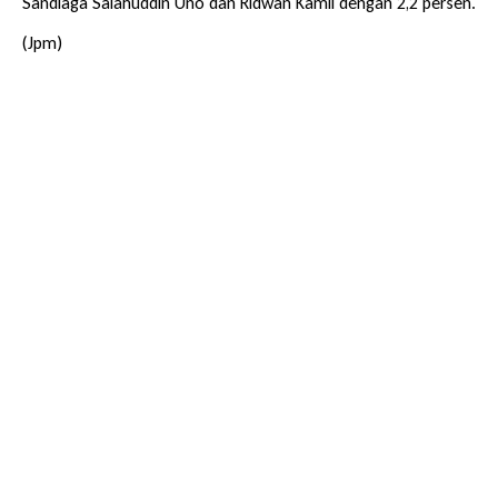
Sandiaga Salahuddin Uno dan Ridwan Kamil dengan 2,2 persen.
(Jpm)