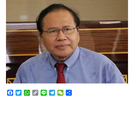
Angkutan Bawang Bombay Tak Sesuai Dokumen
Facebook
Twitter
WhatsApp
Copy
Line
Telegram
WeChat
Share
Link