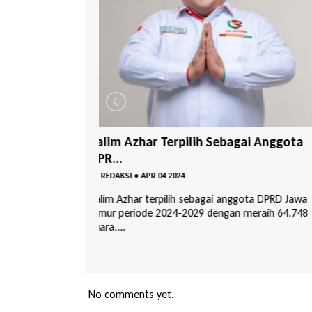
Tebar Kebaikan, Komunitas BG Skin T
gai Anggota
H...
BY
REDAKSI
•
MAR 02 2024
Pasuruan | jurnalpagi.id – Komunitas BG Skin
ggota DPRD Jawa
membuka rumah makan gratis tanpa syarat di
 meraih 64.748
komple...
No comments yet.