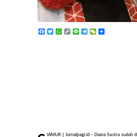
Facebook
Twitter
WhatsApp
Copy
Line
Telegram
WeChat
Share
Link
IANJUR | Jurnalpagi.id – Diana Sastra sudah 