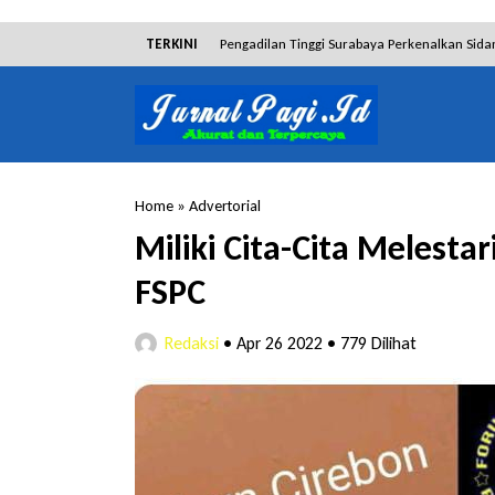
TERKINI
Pengadilan Tinggi Surabaya Perkenalkan Sida
Dibantah Terdakwa Ranto Hensa, Salim Him
Tim Tabur Kejari Surabaya Ringkus Mulia Wir
Lakukan Pencurian dengan Pemberatan, Muh
Home
»
Advertorial
RSUD Bangil Raih Penghargaan Internasional
Miliki Cita-Cita Melest
Hakim Sebut Saksi Beruntung Tak Terseret 
FSPC
Redaksi
•
Apr 26 2022
•
779 Dilihat