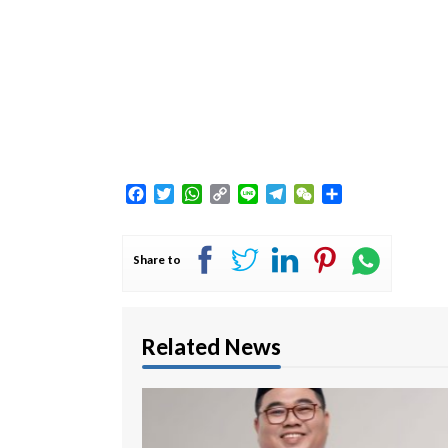
Facebook
Twitter
WhatsApp
Copy
Line
Telegram
WeChat
Share
Link
Share to
Related News