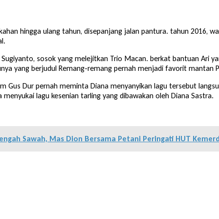
kahan hingga ulang tahun, disepanjang jalan pantura. tahun 2016, wan
l.
Sugiyanto, sosok yang melejitkan Trio Macan. berkat bantuan Ari ya
agunya yang berjudul Remang-remang pernah menjadi favorit mantan 
hum Gus Dur pernah meminta Diana menyanyikan lagu tersebut langsun
menyukai lagu kesenian tarling yang dibawakan oleh Diana Sastra.
engah Sawah, Mas Dion Bersama Petani Peringati HUT Kemerde