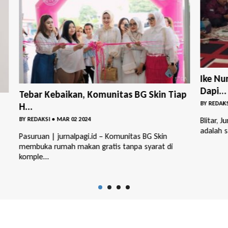
Ike Nurdiani Caleg DPRD Kab Blitar,
Dapi...
iap
BY
REDAKSI
•
AGU 28 2023
Dite
Petan
Blitar, Jurnalpagi.id – Musyawarah bersama warga
adalah salah satu cara yang sangat baik untuk...
BY
RED
PASURU
Ketua
dalam 