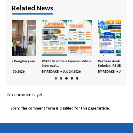
Related News
gaan
RSUD Grati Beri Layanan Vaksin
Pastikan Anak Sehat Masuk
Rape
Internasi...
Sekolah, RSUD ...
APBD
BY
REDAKSI
•
JUL 24 2026
BY
REDAKSI
•
JUL 01 2026
BY
R
No comments yet.
Sorry, the comment form is disabled for this page/article.