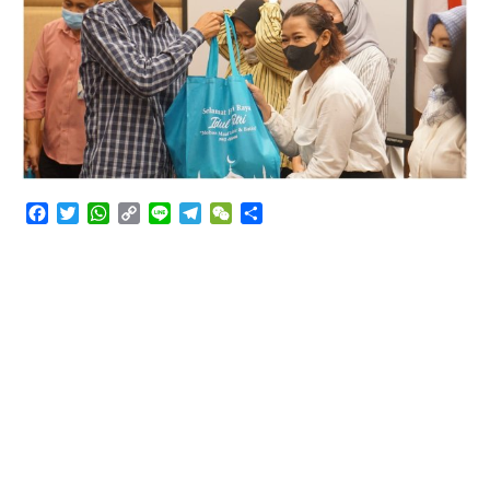
Angkutan Bawang Bombay Tak Sesuai Dokumen
Facebook
Twitter
WhatsApp
Copy
Line
Telegram
WeChat
Share
Link